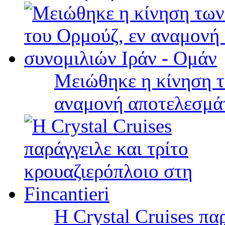
Μειώθηκε η κίνηση τ
αναμονή αποτελεσμά
Η Crystal Cruises πα