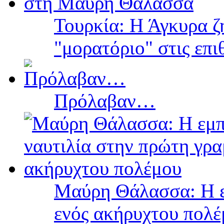
Τουρκία: Η Άγκυρα ζ
"μορατόριο" στις επ
Πρόλαβαν…
Μαύρη Θάλασσα: Η ε
ενός ακήρυχτου πολ