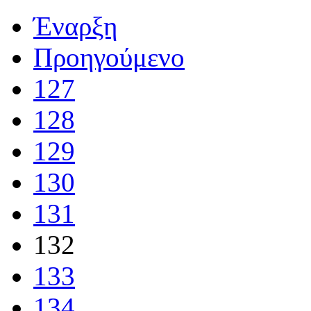
Έναρξη
Προηγούμενο
127
128
129
130
131
132
133
134