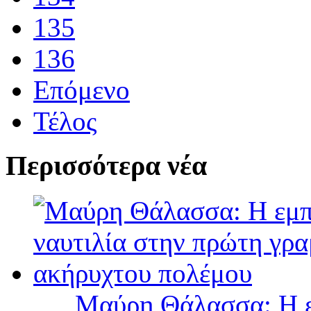
135
136
Επόμενο
Τέλος
Περισσότερα νέα
Μαύρη Θάλασσα: Η ε