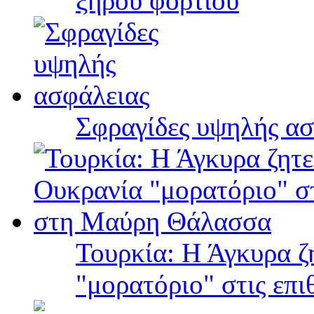
ξηρού φορτίου
Σφραγίδες υψηλής ασ
Τουρκία: Η Άγκυρα ζ
"μορατόριο" στις επ