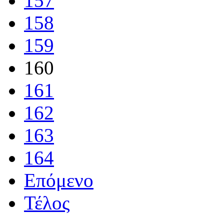
157
158
159
160
161
162
163
164
Επόμενο
Τέλος