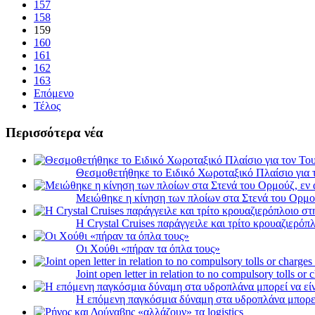
157
158
159
160
161
162
163
Επόμενο
Τέλος
Περισσότερα νέα
Θεσμοθετήθηκε το Ειδικό Χωροταξικό Πλαίσιο για 
Μειώθηκε η κίνηση των πλοίων στα Στενά του Ορμο
Η Crystal Cruises παράγγειλε και τρίτο κρουαζιερόπλ
Οι Χούθι «πήραν τα όπλα τους»
Joint open letter in relation to no compulsory tolls or
Η επόμενη παγκόσμια δύναμη στα υδροπλάνα μπορε