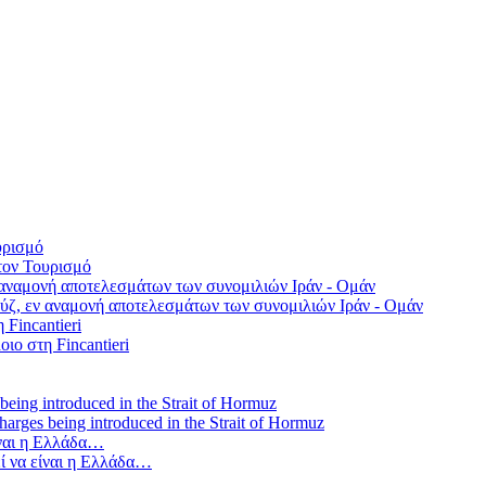
τον Τουρισμό
ύζ, εν αναμονή αποτελεσμάτων των συνομιλιών Ιράν - Ομάν
οιο στη Fincantieri
 charges being introduced in the Strait of Hormuz
ί να είναι η Ελλάδα…