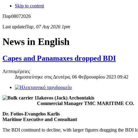
Skip to content
Παρ
08
07
2026
Last update
Παρ, 07 Αυγ 2026 1pm
News in English
Capes and Panamaxes dropped BDI
Λεπτομέρειες
Δημοσιεύτηκε στις
Δευτέρα, 06 Φεβρουαρίου 2023 09:42
Iakovos (Jack) Archontakis
Commercial Manager TMC MARITIME CO.
Dr. Fotios-Evangelos Karlis
Maritime Executive and Consultant
The BDI continued to decline, with larger figures dragging the BDI l