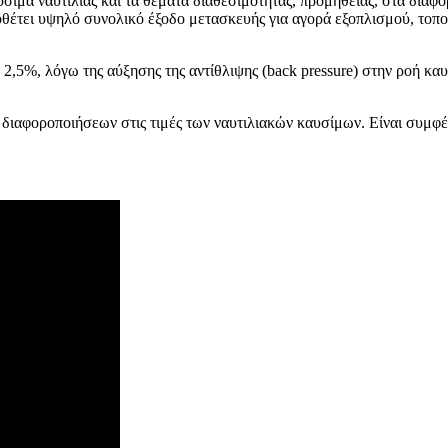
σιμα ναυτιλίας και τα θέματα διαθεσιμότητας, προμήθειας, στα διάφ
τει υψηλό συνολικό έξοδο μετασκευής για αγορά εξοπλισμού, τοποθ
2,5%, λόγω της αύξησης της αντίθλιψης (back pressure) στην ροή κα
ων διαφοροποιήσεων στις τιμές των ναυτιλιακών καυσίμων. Είναι συμ