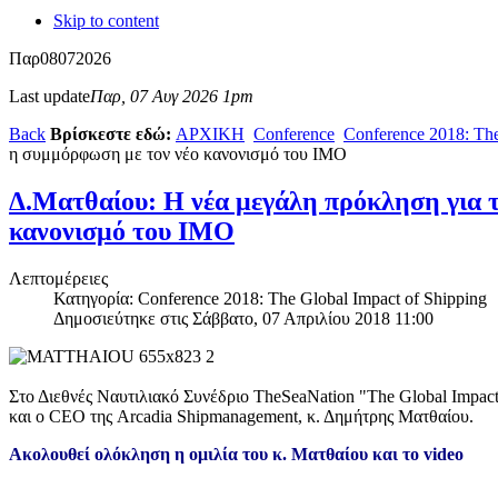
Skip to content
Παρ
08
07
2026
Last update
Παρ, 07 Αυγ 2026 1pm
Back
Βρίσκεστε εδώ:
ΑΡΧΙΚΗ
Conference
Conference 2018: The
η συμμόρφωση με τον νέο κανονισμό του ΙΜΟ
Δ.Ματθαίου: Η νέα μεγάλη πρόκληση για τ
κανονισμό του ΙΜΟ
Λεπτομέρειες
Κατηγορία: Conference 2018: The Global Impact of Shipping
Δημοσιεύτηκε στις Σάββατο, 07 Απριλίου 2018 11:00
Στο Διεθνές Ναυτιλιακό Συνέδριο TheSeaNation "The Global Impact
και ο CEO της Arcadia Shipmanagement, κ. Δημήτρης Ματθαίου.
Ακολουθεί ολόκληση η ομιλία του κ. Ματθαίου και το video