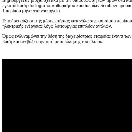
Δημιουργεί ανησυχία σχετικά με την διαμόρφωση των τιμών στα καύ
εγκατάσταση συστήματος καθαρισμού καυσαερίων Scrubber προϋποθέ
1 περίπου μήνα στα ναυπηγεία.
Επιφέρει αύξηση της μέσης ετήσιας κατανάλωσης καυσίμου περίπου 
ηλεκτρικής ενέργειας λόγω λειτουργίας επιπλέον αντλιών.
Όμως ενδυναμώνει την θέση της διαχειρίστριας εταιρείας έναντι τ
βάση και ανεβάζει την τιμή μεταπώλησης του πλοίου.