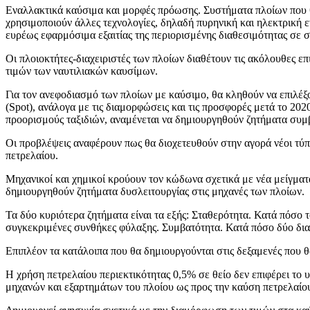
Εναλλακτικά καύσιμα και μορφές πρόωσης. Συστήματα πλοίων που θα
χρησιμοποιούν άλλες τεχνολογίες, δηλαδή πυρηνική και ηλεκτρική ε
ευρέως εφαρμόσιμα εξαιτίας της περιορισμένης διαθεσιμότητας σε σ
Οι πλοιοκτήτες-διαχειριστές των πλοίων διαθέτουν τις ακόλουθες 
τιμών των ναυτιλιακών καυσίμων.
Για τον ανεφοδιασμό των πλοίων με καύσιμο, θα κληθούν να επιλέ
(Spot), ανάλογα με τις διαμορφώσεις και τις προσφορές μετά το 202
προορισμούς ταξιδιών, αναμένεται να δημιουργηθούν ζητήματα συμ
Οι προβλέψεις αναφέρουν πως θα διοχετευθούν στην αγορά νέοι τύπ
πετρελαίου.
Μηχανικοί και χημικοί κρούουν τον κώδωνα σχετικά με νέα μείγματ
δημιουργηθούν ζητήματα δυσλειτουργίας στις μηχανές των πλοίων.
Τα δύο κυριότερα ζητήματα είναι τα εξής: Σταθερότητα. Κατά πόσο 
συγκεκριμένες συνθήκες φύλαξης. Συμβατότητα. Κατά πόσο δύο δια
Επιπλέον τα κατάλοιπα που θα δημιουργούνται στις δεξαμενές που θ
Η χρήση πετρελαίου περιεκτικότητας 0,5% σε θείο δεν επιφέρει το
μηχανών και εξαρτημάτων του πλοίου ως προς την καύση πετρελαίου