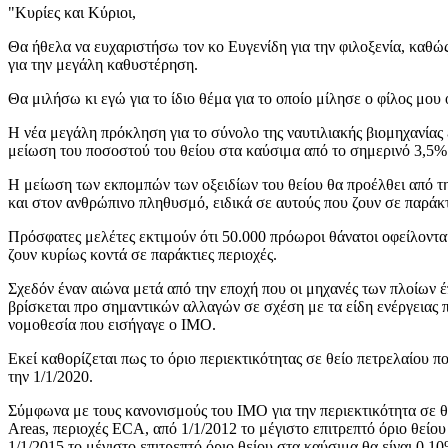
"Κυρίες και Κύριοι,
Θα ήθελα να ευχαριστήσω τον κο Ευγενίδη για την φιλοξενία, καθώς
για την μεγάλη καθυστέρηση.
Θα μιλήσω κι εγώ για το ίδιο θέμα για το οποίο μίλησε ο φίλος μο
Η νέα μεγάλη πρόκληση για το σύνολο της ναυτιλιακής βιομηχανίας
μείωση του ποσοστού του θείου στα καύσιμα από το σημερινό 3,5%
Η μείωση των εκπομπών των οξειδίων του θείου θα προέλθει από τη
και στον ανθρώπινο πληθυσμό, ειδικά σε αυτούς που ζουν σε παράκτι
Πρόσφατες μελέτες εκτιμούν ότι 50.000 πρόωροι θάνατοι οφείλοντα
ζουν κυρίως κοντά σε παράκτιες περιοχές.
Σχεδόν έναν αιώνα μετά από την εποχή που οι μηχανές των πλοίων έ
βρίσκεται προ σημαντικών αλλαγών σε σχέση με τα είδη ενέργειας π
νομοθεσία που εισήγαγε ο ΙΜΟ.
Εκεί καθορίζεται πως το όριο περιεκτικότητας σε θείο πετρελαίου 
την 1/1/2020.
Σύμφωνα με τους κανονισμούς του ΙΜΟ για την περιεκτικότητα σε θ
Areas, περιοχές ECA, από 1/1/2012 το μέγιστο επιτρεπτό όριο θείο
1/1/2015 το μέγιστο επιτρεπτό όριο θείου στα καύσιμα θα είναι 0,10