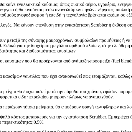
 καίνε εναλλακτικά καύσιμα, όπως φυσικό αέριο, υγραέριο, ενεργει
νέργεια ή θα κινούνται μέσω ανανεώσιμων πηγών ενέργειας: αιολική ή
ταθμούς ανεφοδιασμού ή επειδή η τεχνολογία βρίσκεται ακόμα σε εξέ
επιλογές. Να κάνουν επένδυση στην εγκατάσταση Scrubber ή έκθεση σ
ξουν μεταξύ της σύναψης μακροχρόνιων συμβολαίων προμήθειας ή να
0. Ειδικά για την διαχείριση μεγάλου αριθμού πλοίων, στην ελεύθερη
βατότητας και διαθεσιμότητας καυσίμων.
οι καυσίμων που θα προέρχονται από ανάμειξη-πρόσμειξη (fuel blend
α καυσίμων ναυτιλίας που έχει ανακοινωθεί πως ετοιμάζονται, καθώς
το μείγμα θα διαχωριστεί μετά την πάροδο του χρόνου, εφόσον παραμ
φορετικά είδη πετρελαίου μπορούν πλήρως να αναμειχθούν.
α περιέχουν τέτοια μείγματα, θα επιφέρουν φραγή των φίλτρων και λο
 υψηλό κόστος μετασκευής για την εγκατάσταση Scrubber. Εμπεριέχει
 περιεκτικότητας 0,5%.