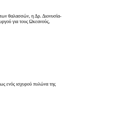
 των θαλασσών, η Δρ. Διονυσία-
ργού για τους Ωκεανούς,
 ως ενός ισχυρού πυλώνα της