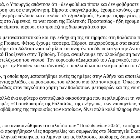
ά, ο Υπουργός απάντησε ότι «δεν φοβάμαι τίποτε και δεν φοβόμαστε τ
ση και σε επαγρύπνηση. Είμαστε επαγγελματίες, έχουμε κανόνες εμ
νηση επένδυσε και επενδύει σε εξοπλισμούς. Έχουμε τις φρεγάτες μας
 στο Λιμενικό, το war room της Πολιτικής Προστασίας - ήδη έχουμε
να είμαστε ισχυροί στο τραπέζι της διαπραγμάτευσης».
υ μεταναστατευτικού και την ενίσχυση της επιτήρησης στη θαλάσσια π
ς Frontex. Φέτος, έχουμε τέσσερα. Πέρυσι, επιχειρούσαμε στα εκατό 
ούμε στα δώδεκα ναυτικά μίλια και αναμένεται άδεια και για την Ανατ
κό Προξενείο στην Τρίπολη. Τώρα, αναμένουμε την ολοκλήρωση των 
στελέχωση του νησιού. Τον κορυφαίο αξιωματικό του Λιμενικού, που ε
με την Frontex και να συντονίζει τα πλωτά και τα εναέρια μέσα του 
 οποία πραγματοποιήθηκε αυτές τις ημέρες στην Αθήνα και αποτελεί
νοντας χιλιάδες εκπροσώπους του κλάδου από όλο τον κόσμο. Όπως α
λλάδας στον παγκόσμιο χάρτη των θαλάσσιων μεταφορών και της ναυτι
, αλλά ένα ευρύτερο αναπτυξιακό οικοσύστημα που περιλαμβάνει τη να
 υποδομές. «Ο συνδυασμός της θάλασσας, της ενέργειας, των ναυπηγείω
ναβάθμισης της περιουσίας των κατοίκων, δίνει πολύ καλά πληρωμένες
εις που ανακοινώθηκαν στο πλαίσιο των “Ποσειδωνίων 2026”, επισημ
νώ προηγήθηκαν νέες παραγγελίες και συμφωνίες στα Ναυπηγεία Σκαρ
ληνικά ναυπηγεία, τα λιμάνια και τις θαλάσσιες υποδομές, δημιουργε