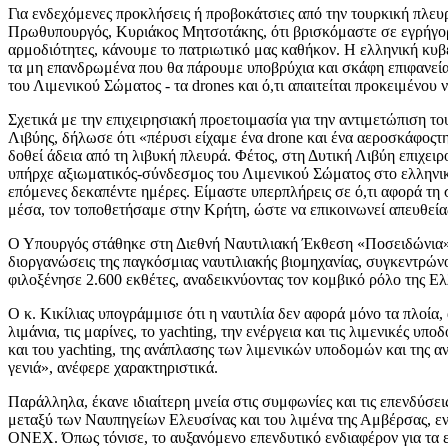
Για ενδεχόμενες προκλήσεις ή προβοκάτσιες από την τουρκική πλευρ
Πρωθυπουργός, Κυριάκος Μητσοτάκης, ότι βρισκόμαστε σε εγρήγορ
αρμοδιότητες, κάνουμε το πατριωτικό μας καθήκον. Η ελληνική κυβέρ
τα μη επανδρωμένα που θα πάρουμε υποβρύχια και σκάφη επιφανείας
του Λιμενικού Σώματος - τα drones και ό,τι απαιτείται προκειμένου 
Σχετικά με την επιχειρησιακή προετοιμασία για την αντιμετώπιση το
Λιβύης, δήλωσε ότι «πέρυσι είχαμε ένα drone και ένα αεροσκάφοςτη
δοθεί άδεια από τη λιβυκή πλευρά. Φέτος, στη Δυτική Λιβύη επιχειρ
υπήρχε αξιωματικός-σύνδεσμος του Λιμενικού Σώματος στο ελληνι
επόμενες δεκαπέντε ημέρες. Είμαστε υπερπλήρεις σε ό,τι αφορά τη 
μέσα, τον τοποθετήσαμε στην Κρήτη, ώστε να επικοινωνεί απευθείας 
Ο Υπουργός στάθηκε στη Διεθνή Ναυτιλιακή Έκθεση «Ποσειδώνια», η
διοργανώσεις της παγκόσμιας ναυτιλιακής βιομηχανίας, συγκεντρώ
φιλοξένησε 2.600 εκθέτες, αναδεικνύοντας τον κομβικό ρόλο της Ε
Ο κ. Κικίλιας υπογράμμισε ότι η ναυτιλία δεν αφορά μόνο τα πλοία
λιμάνια, τις μαρίνες, το yachting, την ενέργεια και τις λιμενικές
και του yachting, της ανάπλασης των λιμενικών υποδομών και της α
γενιά», ανέφερε χαρακτηριστικά.
Παράλληλα, έκανε ιδιαίτερη μνεία στις συμφωνίες και τις επενδύσ
μεταξύ των Ναυπηγείων Ελευσίνας και του λιμένα της Αμβέρσας, ε
ONEX. Όπως τόνισε, το αυξανόμενο επενδυτικό ενδιαφέρον για τα ελ