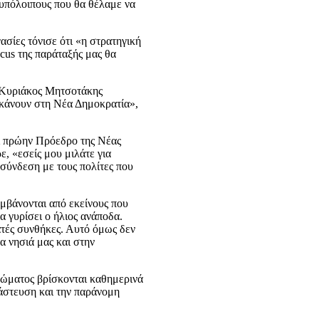
 υπόλοιπους που θα θέλαμε να
ασίες τόνισε ότι «η στρατηγική
ocus της παράταξής μας θα
ο Κυριάκος Μητσοτάκης
ό κάνουν στη Νέα Δημοκρατία»,
αι πρώην Πρόεδρο της Νέας
ε, «εσείς μου μιλάτε για
ασύνδεση με τους πολίτες που
αμβάνονται από εκείνους που
 γυρίσει ο ήλιος ανάποδα.
νατές συνθήκες. Αυτό όμως δεν
α νησιά μας και στην
 Σώματος βρίσκονται καθημερινά
νάστευση και την παράνομη