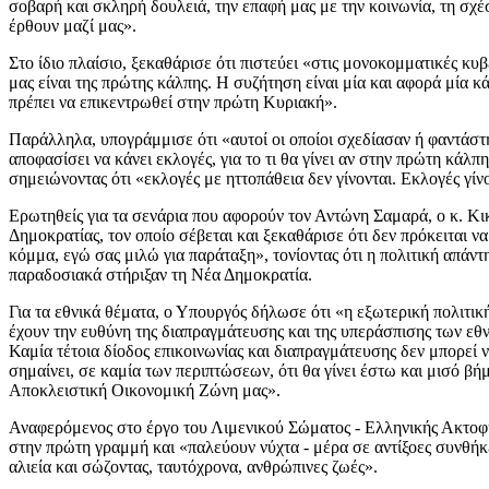
σοβαρή και σκληρή δουλειά, την επαφή μας με την κοινωνία, τη σχέ
έρθουν μαζί μας».
Στο ίδιο πλαίσιο, ξεκαθάρισε ότι πιστεύει «στις μονοκομματικές κυ
μας είναι της πρώτης κάλπης. Η συζήτηση είναι μία και αφορά μία κά
πρέπει να επικεντρωθεί στην πρώτη Κυριακή».
Παράλληλα, υπογράμμισε ότι «αυτοί οι οποίοι σχεδίασαν ή φαντάστ
αποφασίσει να κάνει εκλογές, για το τι θα γίνει αν στην πρώτη κάλ
σημειώνοντας ότι «εκλογές με ηττοπάθεια δεν γίνονται. Εκλογές γίνο
Ερωτηθείς για τα σενάρια που αφορούν τον Αντώνη Σαμαρά, ο κ. Κ
Δημοκρατίας, τον οποίο σέβεται και ξεκαθάρισε ότι δεν πρόκειται ν
κόμμα, εγώ σας μιλώ για παράταξη», τονίοντας ότι η πολιτική απάν
παραδοσιακά στήριξαν τη Νέα Δημοκρατία.
Για τα εθνικά θέματα, ο Υπουργός δήλωσε ότι «η εξωτερική πολιτική
έχουν την ευθύνη της διαπραγμάτευσης και της υπεράσπισης των εθ
Καμία τέτοια δίοδος επικοινωνίας και διαπραγμάτευσης δεν μπορεί ν
σημαίνει, σε καμία των περιπτώσεων, ότι θα γίνει έστω και μισό βή
Αποκλειστική Οικονομική Ζώνη μας».
Αναφερόμενος στο έργο του Λιμενικού Σώματος - Ελληνικής Ακτοφυλ
στην πρώτη γραμμή και «παλεύουν νύχτα - μέρα σε αντίξοες συνθήκ
αλιεία και σώζοντας, ταυτόχρονα, ανθρώπινες ζωές».