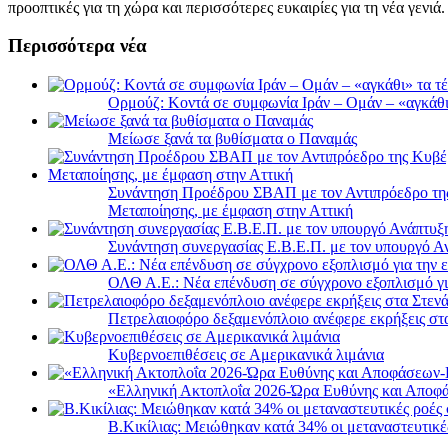
προοπτικές για τη χώρα και περισσότερες ευκαιρίες για τη νέα γενιά.
Περισσότερα νέα
Ορμούζ: Κοντά σε συμφωνία Ιράν – Ομάν – «αγκάθι» 
Μείωσε ξανά τα βυθίσματα ο Παναμάς
Συνάντηση Προέδρου ΣΒΑΠ με τον Αντιπρόεδρο της 
Μεταποίησης, με έμφαση στην Αττική
Συνάντηση συνεργασίας Ε.Β.Ε.Π. με τον υπουργό 
ΟΛΘ Α.Ε.: Νέα επένδυση σε σύγχρονο εξοπλισμό για
Πετρελαιοφόρο δεξαμενόπλοιο ανέφερε εκρήξεις στ
Κυβερνοεπιθέσεις σε Αμερικανικά λιμάνια
«Ελληνική Ακτοπλοΐα 2026-Ώρα Ευθύνης και Αποφά
B.Κικίλιας: Μειώθηκαν κατά 34% οι μεταναστευτικέ