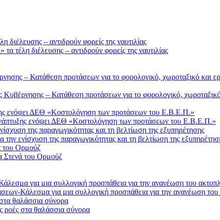
τα τέλη διέλευσης – αντιδρούν φορείς της ναυτιλίας
Κυβέρνησης – Κατάθεση προτάσεων για το φορολογικό, χωροταξικό 
Ανάπτυξης ενόψει ΔΕΘ «Κοστολόγηση των προτάσεων του Ε.Β.Ε.Π.»
 την ενίσχυση της παραγωγικότητας και τη βελτίωση της εξυπηρέτησ
α Στενά του Ορμούζ
σεων-Κάλεσμα για μια συλλογική προσπάθεια για την ανανέωση του
ς ροές στα θαλάσσια σύνορα