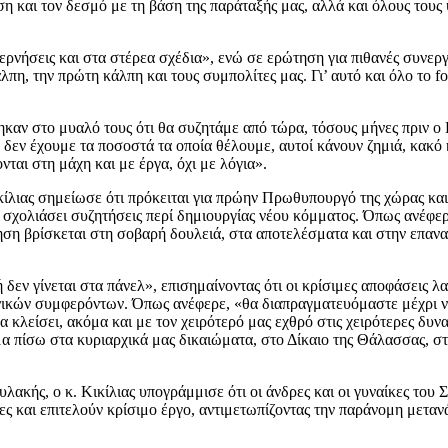
ση και τον δεσμό με τη βάση της παράταξής μας, αλλά και όλους τους
βερνήσεις και στα στέρεα σχέδια», ενώ σε ερώτηση για πιθανές συνεργ
λπη, την πρώτη κάλπη και τους συμπολίτες μας. Γι’ αυτό και όλο το f
ηκαν στο μυαλό τους ότι θα συζητάμε από τώρα, τόσους μήνες πριν 
πη δεν έχουμε τα ποσοστά τα οποία θέλουμε, αυτοί κάνουν ζημιά, κακ
νται στη μάχη και με έργα, όχι με λόγια».
ικίλιας σημείωσε ότι πρόκειται για πρώην Πρωθυπουργό της χώρας κ
α σχολιάσει συζητήσεις περί δημιουργίας νέου κόμματος. Όπως ανέφερ
τηση βρίσκεται στη σοβαρή δουλειά, στα αποτελέσματα και στην επαν
 δεν γίνεται στα πάνελ», επισημαίνοντας ότι οι κρίσιμες αποφάσεις λ
νικών συμφερόντων. Όπως ανέφερε, «θα διαπραγματευόμαστε μέχρι να
α κλείσει, ακόμα και με τον χειρότερό μας εχθρό στις χειρότερες δυ
μα πίσω στα κυριαρχικά μας δικαιώματα, στο Δίκαιο της Θάλασσας, στ
ακής, ο κ. Κικίλιας υπογράμμισε ότι οι άνδρες και οι γυναίκες του
ες και επιτελούν κρίσιμο έργο, αντιμετωπίζοντας την παράνομη μετα