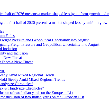
ng the first half of 2026 presents a market shaped less by uniform grow
tum Fades
ating Freight Pressure and Geopolitical Uncertainty into August
lity and Inclusion
ot Faces a New Threat
erns
Hold Steady Amid Mixed Regional Trends
ax & Handysize Chronicles”
e inclusion of two Indian yards on the European List