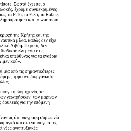
ίποτε. Σωστά έχει πει ο
πλοκής, έχουμε συγκεκριμένες
, τα F-16, τα F-35, τα Rafale,
 δημοπρατήσει και το war room
εριοχή της Κρήτης και της
ναυτικά μίλια, καθώς δεν είχε
ολική Λιβύη. Πέρυσι, δεν
διαδικασιών μέσα στις
ίναι υπεύθυνος για τα εναέρια
Λιμενικού».
 μία από τις σημαντικότερες
νέφερε, η φετινή διοργάνωση
λίας.
υπηγική βιομηχανία, τα
ν, των γεωτρήσεων, των μαρινών
 δουλειές για την επόμενη
αίνοντας ότι υπεγράφη συμφωνία
αμαγκά και στα ναυπηγεία της
ί νέες αναπτυξιακές