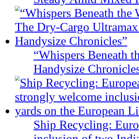
“Whispers Beneath t
Handysize Chronicle
Ship Recycling: Eur
inclusion of two Indi