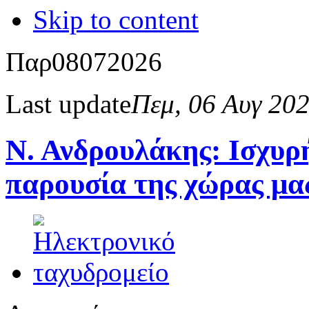
Skip to content
Παρ
08
07
2026
Last update
Πεμ, 06 Αυγ 20
Ν. Ανδρουλάκης: Ισχυρή
παρουσία της χώρας μα