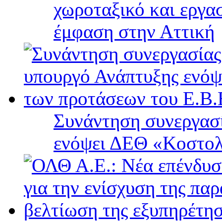
χωροταξικό και εργα
έμφαση στην Αττική
Συνάντηση συνεργασί
ενόψει ΔΕΘ «Κοστολ