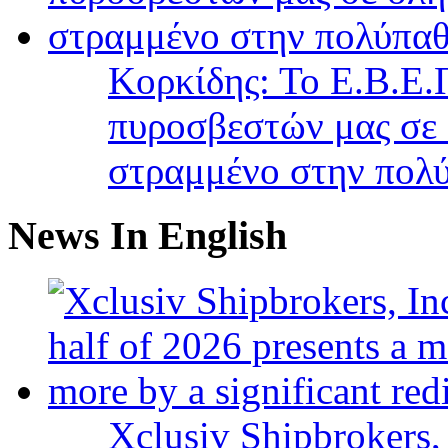
Κορκίδης: Το Ε.Β.Ε.Π
πυροσβεστών μας σε 
στραμμένο στην πολύ
News In English
Xclusiv Shipbrokers, 