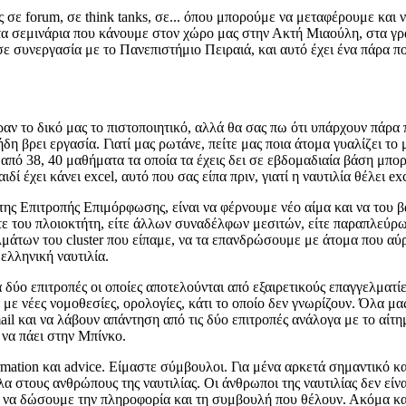
ς σε forum, σε think tanks, σε... όπου μπορούμε να μεταφέρουμε και
ε τα σεμινάρια που κάνουμε στον χώρο μας στην Ακτή Μιαούλη, στα γ
 σε συνεργασία με το Πανεπιστήμιο Πειραιά, και αυτό έχει ένα πάρα π
ραν το δικό μας το πιστοποιητικό, αλλά θα σας πω ότι υπάρχουν πάρα 
η βρει εργασία. Γιατί μας ρωτάνε, πείτε μας ποια άτομα γυαλίζει το μ
 από 38, 40 μαθήματα τα οποία τα έχεις δει σε εβδομαδιαία βάση μπορ
ιδί έχει κάνει excel, αυτό που σας είπα πριν, γιατί η ναυτιλία θέλει ex
ης Επιτροπής Επιμόρφωσης, είναι να φέρνουμε νέο αίμα και να του β
είτε του πλοιοκτήτη, είτε άλλων συναδέλφων μεσιτών, είτε παραπλεύ
λμάτων του cluster που είπαμε, να τα επανδρώσουμε με άτομα που αύ
ελληνική ναυτιλία.
ύο επιτροπές οι οποίες αποτελούνται από εξαιρετικούς επαγγελματίες
με νέες νομοθεσίες, ορολογίες, κάτι το οποίο δεν γνωρίζουν. Όλα μα
mail και να λάβουν απάντηση από τις δύο επιτροπές ανάλογα με το αίτ
η να πάει στην Μπίνκο.
mation και advice. Είμαστε σύμβουλοι. Για μένα αρκετά σημαντικό κα
α στους ανθρώπους της ναυτιλίας. Οι άνθρωποι της ναυτιλίας δεν είνα
ε να δώσουμε την πληροφορία και τη συμβουλή που θέλουν. Ακόμα και έ