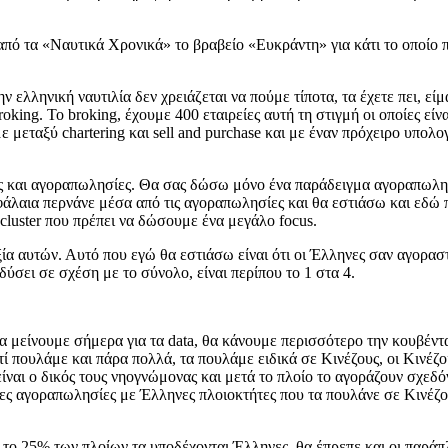
αι από τα «Ναυτικά Χρονικά» το βραβείο «Ευκράντη» για κάτι το οπο
ην ελληνική ναυτιλία δεν χρειάζεται να πούμε τίποτα, τα έχετε πει, εί
ng. Το broking, έχουμε 400 εταιρείες αυτή τη στιγμή οι οποίες είναι 
υμε μεταξύ chartering και sell and purchase και με έναν πρόχειρο υπο
ις και αγοραπωλησίες. Θα σας δώσω μόνο ένα παράδειγμα αγοραπωλη
κεφάλαια περνάνε μέσα από τις αγοραπωλησίες και θα εστιάσω και εδώ 
cluster που πρέπει να δώσουμε ένα μεγάλο focus.
ξία αυτών. Αυτό που εγώ θα εστιάσω είναι ότι οι Έλληνες σαν αγορασ
σει σε σχέση με το σύνολο, είναι περίπου το 1 στα 4.
θα μείνουμε σήμερα για τα data, θα κάνουμε περισσότερο την κουβέντα
τί πουλάμε και πάρα πολλά, τα πουλάμε ειδικά σε Κινέζους, οι Κινέζ
είναι ο δικός τους νηογνώμονας και μετά το πλοίο το αγοράζουν σχεδ
οιες αγοραπωλησίες με Έλληνες πλοιοκτήτες που τα πουλάνε σε Κινέζο
ν, το 25% των πλοίων τα υποδέχονται Έλληνες, θα έπρεπε και οι παρά