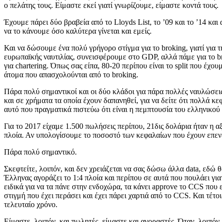
ο πελάτης τους. Είμαστε εκεί γιατί γνωρίζουμε, είμαστε κοντά τους.
Έχουμε πάρει δύο βραβεία από το Lloyds List, το ’09 και το ’14 κ
να το κάνουμε όσο καλύτερα γίνεται και εμείς.
Και να δώσουμε ένα πολύ γρήγορο στίγμα για το broking, γιατί για τ
ευρωπαϊκής ναυτιλίας, συνεισφέρουμε στο GDP, αλλά πάμε για το broki
για chartering. Όπως σας είπα, 80-20 περίπου είναι το split που έχο
άτομα που απασχολούνται από το broking.
Πάρα πολύ σημαντικοί και οι δύο κλάδοι για πάρα πολλές ναυλώσε
και σε χρήματα τα οποία έχουν δαπανηθεί, για να δείτε ότι πολλά 
αυτό που πραγματικά πιστεύω ότι είναι η πεμπτουσία του ελληνικού 
Για το 2017 είχαμε 1.500 πωλήσεις περίπου, 21δις δολάρια ήταν η α
πλοία. Αν υπολογίσουμε το ποσοστό των κεφαλαίων που έχουν επενδύ
Πάρα πολύ σημαντικό.
Σκεφτείτε, λοιπόν, και δεν χρειάζεται να σας δώσω άλλα data, εδώ 
Έλληνας αγοράζει το 1:4 πλοία και περίπου σε αυτά που πουλάει για
ειδικά για να τα πάνε στην ενδοχώρα, τα κάνει approve το CCS που 
στιγμή που έχει περάσει και έχει πάρει χαρτιά από το CCS. Και τέτ
τελευταίο χρόνο.
Είμαστε, λοιπόν, και πωλητές, είμαστε και αγοραστές. Όταν, λοιπό