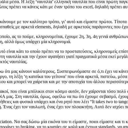
άλα μέσα. Η λέξη ‘ναυτιλία’ ελληνική ναυτιλία που είναι πρώτη παγκ
ώτος πρέπει να κάνεις κάτι με έναν τρόπο του excel, δηλαδή πρέπει αυ
άνουμε με τον καλύτερο τρόπο, γι’ αυτό και είμαστε πρώτοι. Τίποτα δ
ροσπαθείς με αρκετά elements, δηλαδή με αρκετούς παράγοντες που έχο
ο οποίο, ας το πούμε, κληρονομείται, έχουμε 2η, 3η, 4η γενιά ανθρώπ
ερη, αλλά όμως υπάρχει μία κληρονομιά.
τό είναι κάτι το οποίο πρέπει να το προστατεύσεις, κληρονομείς επίσ
στη ναυτιλία και την έχουν αγαπήσει γιατί πραγματικά μέσα εκεί μεγ
τός ναυτιλίας.
 ότι μας κάνουν καλύτερους. Συσπειρωνόμαστε σε ό,τι έχει να κάνει
ιώργο, τη λέξη ‘η κατσίκα του γείτονα’ που είναι αρκετά, πιστεύω, μ
λου και μπορεί να χαίρεται και με την αποτυχία του άλλου περισσότερο
οί, που είναι μπόλικοι στον κόσμο αυτόν, δεν χαίρονται τόσο πολύ 
NA μας. Στη ναυτιλία, όμως, οφείλω να πω ότι έχουμε σεβασμό, έχουμ
ειες και φυσικά υπάρχει και ένα ρητό που λέει “It takes two to tang
. Ένας έχει τον ναυλωτή, ένας έχει τον πλοιοκτήτη. Αυτό δεν ισχύει πά
ation. Να σας δώσω μία εικόνα του τι είμαστε, ποιοι είμαστε και τι 
προάγει το broking, να το κρατάει σε καλά και έντιμα standards, να 