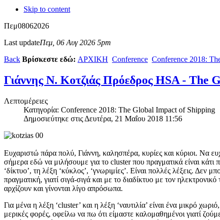
Skip to content
Πεμ
08
06
2026
Last update
Πεμ, 06 Αυγ 2026 5pm
Back
Βρίσκεστε εδώ:
ΑΡΧΙΚΗ
Conference
Conference 2018: The
Γιάννης Ν. Κοτζιάς Πρόεδρος HSA - The G
Λεπτομέρειες
Κατηγορία: Conference 2018: The Global Impact of Shipping
Δημοσιεύτηκε στις Δευτέρα, 21 Μαΐου 2018 11:56
Ευχαριστώ πάρα πολύ, Γιάννη, καλησπέρα, κυρίες και κύριοι. Να ευ
σήμερα εδώ να μιλήσουμε για το cluster που πραγματικά είναι κάτι 
‘δίκτυο’, τη λέξη ‘κύκλος’, ‘γνωριμίες’. Είναι πολλές λέξεις. Δεν μ
πραγματική, γιατί σιγά-σιγά και με το διαδίκτυο με τον ηλεκτρονικό 
αρχίζουν και γίνονται λίγο απρόσωπα.
Για μένα η λέξη ‘cluster’ και η λέξη ‘ναυτιλία’ είναι ένα μικρό χωρ
μερικές φορές, οφείλω να πω ότι είμαστε καλομαθημένοι γιατί ζούμ