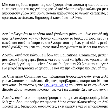
Μία από τις δραστηριότητες που έχουμε είναι φυσικά η παρουσία μα
εμπειρίες μας και τις γνώσεις μας. Αυτό γίνεται ακόμα καλύτερα μ
αποφοιτούν γύρω στα 38-40 παιδιά παίρνοντας το γνώση certificate,
πρακτικά, αντίκτυπο, δημιουργεί καινούρια ταλέντα.
Δεν θα έλεγα ότι τα ταλέντα αυτά βγαίνουν μόνο και μόνο επειδή πή
πριν τελειώσουν καν τον Ιούνιο και πάρουν το δίπλωμά τους, έχουν ήδ
ικανά, και αυτά τα άτομα τα στέλνουμε συστημένα, γιατί πλέον μετά
παιδί γυαλίζει το μάτι του, ποιο παιδί πραγματικά το θέλει και ποιο πα
Λοιπόν, αυτό που κάνουμε μέσω του Educational Committee, μέσω τ
μας τοποθέτηση γερές βάσεις για να μπορεί να έρθει στο γραφείο, 
ναυτιλιακή γνώση, που είναι όλα αυτά μέρη των 20 βασικών επαγγε
ένα μικρό πετραδάκι να χτίσουμε και να την κάνουμε πιο ισχυρή την 
Το Chartering Committee και η Επιτροπή Αγοραπωλησιών είναι απλά δ
για να λύσουν οποιαδήποτε disputes, προβλήματα, ακόμα και θέματα 
στείλουν μία επιστολή στο
HSA@HSA.gr
που είναι το κεντρικό e-
dispute αύριο, κάποιος πλοιοκτήτης να έχει dispute. Δεν είναι ανάγκ
Λοιπόν, αυτό το οποίο προσφέρουμε επίσης είναι πληροφορίες, infor
δεξί χέρι όσο μπορούμε να είμαστε δίπλα στους πλοιοκτήτες και δίπλ
Τραπεζίτες, δικηγόροι, ασφαλιστές, εκεί είμαστε για να μπορέσουμ