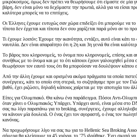
μικρόκοσμος, όμως δεν πρέπει να θεωρήσουμε ότι είμαστε σε μία γυ
βάρη, δεν είναι μόνο να δεχόμαστε την πρωτιά, αλλά για να είσαι πρ
καλύτερα μπορείς να το επιτύχεις.
Οι Έλληνες έχουμε ευτυχώς σαν χώρα επιδείξει ότι μπορούμε να το κ
τίποτα δεν έρχεται και τίποτα δεν σου χαρίζεται παρά μόνο αν το π
Τι έχουμε λοιπόν; Έχουμε την ικανότητα, εντάξει, αυτό είναι κάτι τ
ναυτιλία. Δεν είναι απαραίτητο ότι η 2η και 3η γενιά θα είναι καλύτ
Το βάρος που κληρονομείς, το όνομα που κληρονομείς, επίσης και αυ
συνήθως με το όνομα και με το ότι κάποιοι έχουν γαλουχηθεί μέσα 
θεωρήσουν τον εαυτό τους ότι θα μπορούσαν να δουλέψουν κάπου εκ
Από την άλλη έχουμε και ορισμένα ακόμα πράγματα τα οποία πιστεύω
συνέργειες, κάτι το οποίο στη στεριά, το συζητάγαμε πριν με τον Γ
βαθύ, έχει ριζώσει, δηλαδή κάποιος χαίρεται με την αποτυχία του άλ
Είπες για Ολυμπιακό. Θα κάνω ένα παράδειγμα. Πόσοι Αντι-Ολυμπιακ
όταν χάνει ο Ολυμπιακός; Υπάρχει. Υπάρχει αυτό, είναι μέσα στο D
σας πω λίγο παραπάνω για το broking, συνέργειες, έχουμε αλληλοβοήθ
να κάνουν μία δουλειά. Ο ένας έχει τον αγοραστή, ο ένας τον πωλητή
κανόνας.
Να προχωρήσουμε λίγο να σας πω για το Hellenic Sea Broking Associ
σήμερα θα κλείσουμε τα 45 χρόνια, το ’75 ιδρύθηκε. Έχει σκοπό να 