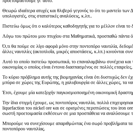
προετοιμαστούμε γι’ αυτό.
Θεωρώ ιδιαίτερα ατυχές και θλιβερό γεγονός το ότι το μαντείο των 
υπολογιστές, στις στατιστικές αναλύσεις, κ.λπ..
Πιστεύω όμως ότι ο καλύτερος καθοδηγητής για το μέλλον είναι το δ
Λόγω του πρώτου μου πτυχίου στα Μαθηματικά, προσπαθώ πάντα ό
Ό,τι θα πούμε σε λίγο αφορά μόνο στην ποντοπόρο ναυτιλία, δεδομ
άλλες ναυτιλίες (ακτοπλοΐα, μικρές αποστάσεις, κ.λπ.) κινούνται σ
Αυτό το οποίο πιστεύω προσωπικά, το επαναλαμβάνω συνέχεια και το
οικονομίας ο οποίος είναι έντονα διασπασμένος σε πολλές εταιρείες
Το κύριο πρόβλημα αυτής της βιομηχανίας είναι ότι δυστυχώς δεν έχει
μπύρα σε χώρες της Ευρώπης, η χαλυβουργία σε άλλες χώρες, τα ν
Έτσι, έχουμε μία κατεξοχήν παγκοσμιοποιημένη οικονομική δραστηρι
Την ίδια στιγμή έχουμε, ως ποντοπόρος ναυτιλία, πολλά επιχειρησ
liquefaction του nickel ore και σε ορισμένες περιπτώσεις του iron o
σωστή προετοιμασία εκθέσεων σε μια προσπάθεια να αναλύσουμε τ
Μπορούμε να συνεχίσουμε απαριθμώντας ένα σωρό προβλήματα τα οπ
ποντοπόρου ναυτιλίας.