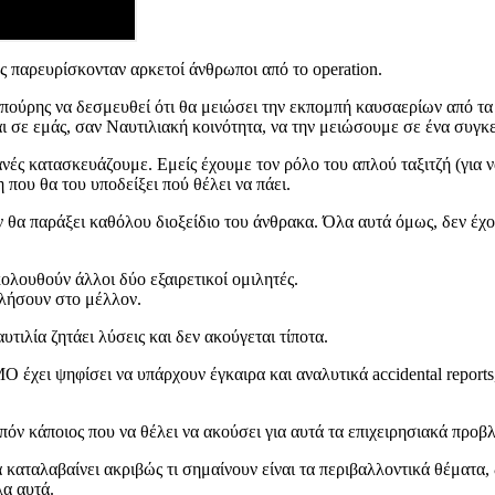
ώς παρευρίσκονταν αρκετοί άνθρωποι από το operation.
καπούρης να δεσμευθεί ότι θα μειώσει την εκπομπή καυσαερίων από τα
 σε εμάς, σαν Ναυτιλιακή κοινότητα, να την μειώσουμε σε ένα συγκ
νές κατασκευάζουμε. Εμείς έχουμε τον ρόλο του απλού ταξιτζή (για ν
 που θα του υποδείξει πού θέλει να πάει.
 θα παράξει καθόλου διοξείδιο του άνθρακα. Όλα αυτά όμως, δεν έχο
ολουθούν άλλοι δύο εξαιρετικοί ομιλητές.
ολήσουν στο μέλλον.
υτιλία ζητάει λύσεις και δεν ακούγεται τίποτα.
ΜΟ έχει ψηφίσει να υπάρχουν έγκαιρα και αναλυτικά accidental report
όν κάποιος που να θέλει να ακούσει για αυτά τα επιχειρησιακά προβ
καταλαβαίνει ακριβώς τι σημαίνουν είναι τα περιβαλλοντικά θέματα, δ
λα αυτά.