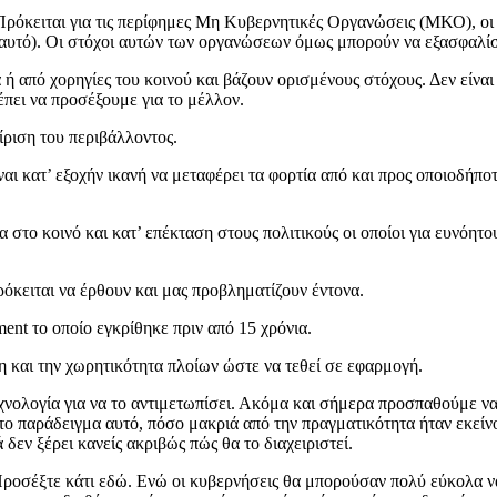
ρόκειται για τις περίφημες Μη Κυβερνητικές Οργανώσεις (ΜΚΟ), οι 
αυτό). Οι στόχοι αυτών των οργανώσεων όμως μπορούν να εξασφαλίσο
ή από χορηγίες του κοινού και βάζουν ορισμένους στόχους. Δεν είναι
έπει να προσέξουμε για το μέλλον.
ίριση του περιβάλλοντος.
ναι κατ’ εξοχήν ικανή να μεταφέρει τα φορτία από και προς οποιοδήπ
 στο κοινό και κατ’ επέκταση στους πολιτικούς οι οποίοι για ευνόητο
όκειται να έρθουν και μας προβληματίζουν έντονα.
ment το οποίο εγκρίθηκε πριν από 15 χρόνια.
 και την χωρητικότητα πλοίων ώστε να τεθεί σε εφαρμογή.
εχνολογία για να το αντιμετωπίσει. Ακόμα και σήμερα προσπαθούμε να
 παράδειγμα αυτό, πόσο μακριά από την πραγματικότητα ήταν εκείνο
 δεν ξέρει κανείς ακριβώς πώς θα το διαχειριστεί.
. Προσέξτε κάτι εδώ. Ενώ οι κυβερνήσεις θα μπορούσαν πολύ εύκολα ν