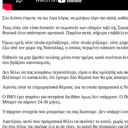
Στο δείπνο έπρεπε να πω λίγα λόγια, να μιλήσω λίγο πιο απλά, καθ
Τους είπα, εάν είναι δυνατόν το σωματείο των οδηγών ταξί της Σιγ
Φυσικά όλοι απάντησαν αρνητικά. Παρόλα αυτά, σήμερα επιβάλλεται
Όμως εμείς ούτε πλοία σχεδιάζουμε, ούτε πλοία χτίζουμε, ούτε μηχα
έξω από τον χώρο της Ναυτιλίας), ο οποίος περιμένει κάποιον πελάτη
Πιθανόν να μην βρεθεί πελάτης μέσα στην ημέρα, κατά συνέπεια δεν
που βγάζουν κανονισμούς.
Δεν θέλω να σας κουράσω περισσότερο, είμαι ο 4ος ομιλητής και ακ
Βλέπουμε εν κατακλείδι, ότι έχουμε δύο θέματα που θα μας απασχ
Αφενός είναι τα επιχειρησιακά θέματα, για τα οποία πραγματικά η Να
Ο ΙΜΟ έχει ψηφίσει για reception facilities όμως δεν υπάρχουν. Ο Ι
Μπορεί να πάρουν 24-36 μήνες.
Υπάρχουν στοιχεία που μπορούμε να σας δώσουμε. Δεν υπάρχει λοιπ
Αφετέρου, αυτό που πραγματικά θέλει να ακούσει το κοινό, χωρίς να 
ότι στο τέλος της ημέρας ό,τι κι αν γίνει, το κοινό θα πληρώσει για ό