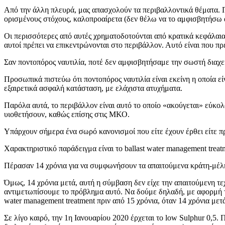
Από την άλλη πλευρά, μας απασχολούν τα περιβαλλοντικά θέματα. Π
ορισμένους στόχους, καλοπροαίρετα (δεν θέλω να το αμφισβητήσω 
Οι περισσότερες από αυτές χρηματοδοτούνται από κρατικά κεφάλαια 
αυτοί πρέπει να επικεντρώνονται στο περιβάλλον. Αυτό είναι που πρ
Σαν ποντοπόρος ναυτιλία, ποτέ δεν αμφισβητήσαμε την σωστή διαχε
Προσωπικά πιστεύω ότι ποντοπόρος ναυτιλία είναι εκείνη η οποία εί
εξαιρετικά ασφαλή κατάσταση, με ελάχιστα ατυχήματα.
Παρόλα αυτά, το περιβάλλον είναι αυτό το οποίο «ακούγεται» εύκολα
υιοθετήσουν, καθώς επίσης στις ΜΚΟ.
Υπάρχουν σήμερα ένα σωρό κανονισμοί που είτε έχουν έρθει είτε πρ
Χαρακτηριστικό παράδειγμα είναι το ballast water management treat
Πέρασαν 14 χρόνια για να συμφωνήσουν τα απαιτούμενα κράτη-μέλη
Όμως, 14 χρόνια μετά, αυτή η σύμβαση δεν είχε την απαιτούμενη τ
αντιμετωπίσουμε το πρόβλημα αυτό. Να δούμε δηλαδή, με αφορμή το
water management treatment πριν από 15 χρόνια, όταν 14 χρόνια μετά
Σε λίγο καιρό, την 1η Ιανουαρίου 2020 έρχεται το low Sulphur 0,5