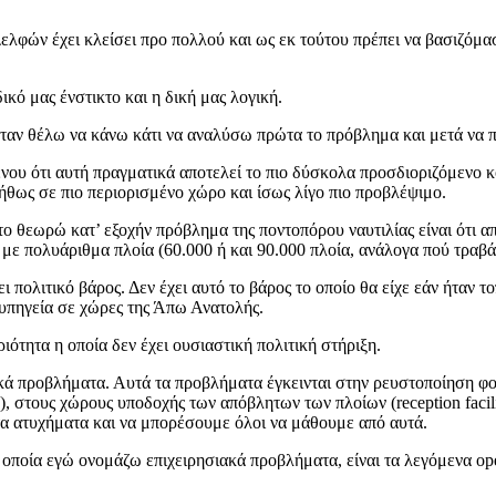
Δελφών έχει κλείσει προ πολλού και ως εκ τούτου πρέπει να βασιζόμα
ικό μας ένστικτο και η δική μας λογική.
ταν θέλω να κάνω κάτι να αναλύσω πρώτα το πρόβλημα και μετά να
ένου ότι αυτή πραγματικά αποτελεί το πιο δύσκολα προσδιοριζόμενο 
υνήθως σε πιο περιορισμένο χώρο και ίσως λίγο πιο προβλέψιμο.
 θεωρώ κατ’ εξοχήν πρόβλημα της ποντοπόρου ναυτιλίας είναι ότι απ
, με πολυάριθμα πλοία (60.000 ή και 90.000 πλοία, ανάλογα πού τραβ
 πολιτικό βάρος. Δεν έχει αυτό το βάρος το οποίο θα είχε εάν ήταν το
αυπηγεία σε χώρες της Άπω Ανατολής.
ότητα η οποία δεν έχει ουσιαστική πολιτική στήριξη.
ιακά προβλήματα. Αυτά τα προβλήματα έγκεινται στην ρευστοποίηση φ
re), στους χώρους υποδοχής των απόβλητων των πλοίων (reception facili
α ατυχήματα και να μπορέσουμε όλοι να μάθουμε από αυτά.
οία εγώ ονομάζω επιχειρησιακά προβλήματα, είναι τα λεγόμενα ope