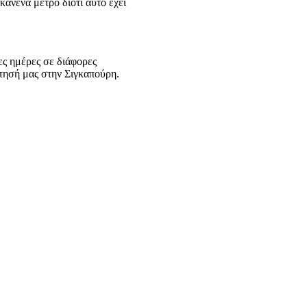
κανένα μέτρο διότι αυτό έχει
ες ημέρες σε διάφορες
τησή μας στην Σιγκαπούρη.