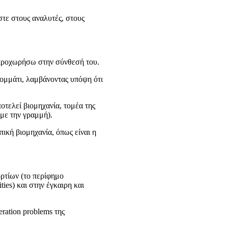
στε στους αναλυτές, στους
 προχωρήσω στην σύνθεσή του.
κομμάτι, λαμβάνοντας υπόψη ότι
οτελεί βιομηχανία, τομέα της
άμε την γραμμή).
πική βιομηχανία, όπως είναι η
ορτίων (το περίφημο
ties) και στην έγκαιρη και
ration problems της