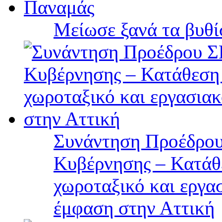
Μείωσε ξανά τα βυθ
Συνάντηση Προέδρου
Κυβέρνησης – Κατάθε
χωροταξικό και εργα
έμφαση στην Αττική