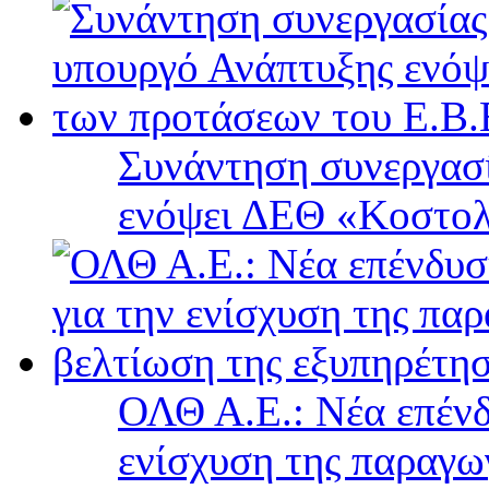
Συνάντηση συνεργασί
ενόψει ΔΕΘ «Κοστολ
ΟΛΘ Α.Ε.: Νέα επένδ
ενίσχυση της παραγω