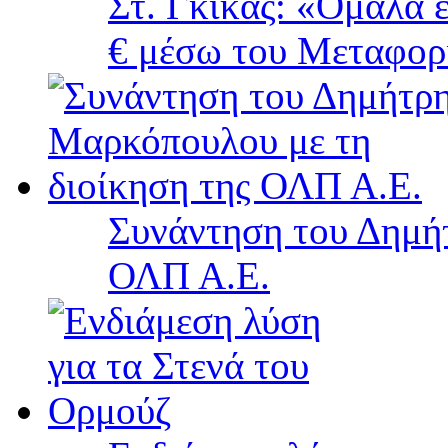
Στ. Γκίκας: «Ομαλά 
€ μέσω του Μεταφορ
Συνάντηση του Δημή
ΟΛΠ Α.Ε.