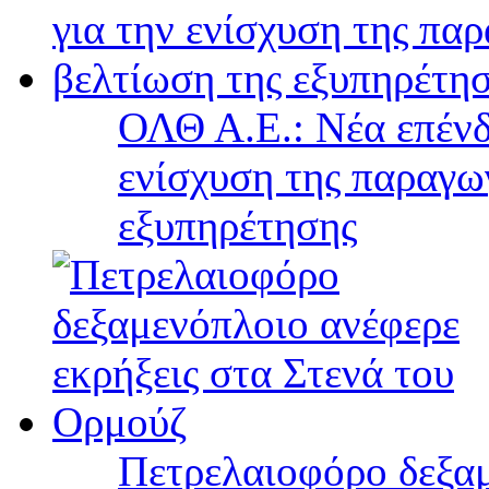
ΟΛΘ Α.Ε.: Νέα επένδ
ενίσχυση της παραγω
εξυπηρέτησης
Πετρελαιοφόρο δεξαμ