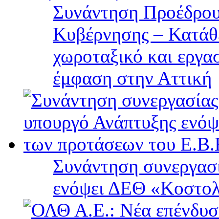
Συνάντηση Προέδρου
Κυβέρνησης – Κατάθε
χωροταξικό και εργα
έμφαση στην Αττική
Συνάντηση συνεργασί
ενόψει ΔΕΘ «Κοστολ