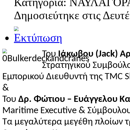
Κατηγορία: ΝΑΥΛΑΓΟΡ
Δημοσιεύτηκε στις
Δευτέ
Του
Ιάκωβου (Jack) Α
Στρατηγικού Συμβούλ
Εμπορικού Διευθυντή της TMC S
&
Του
Δρ. Φώτιου – Ευάγγελου Κ
Maritime Executive & Σύμβουλο
Τα μεγαλύτερα μεγέθη πλοίων τ