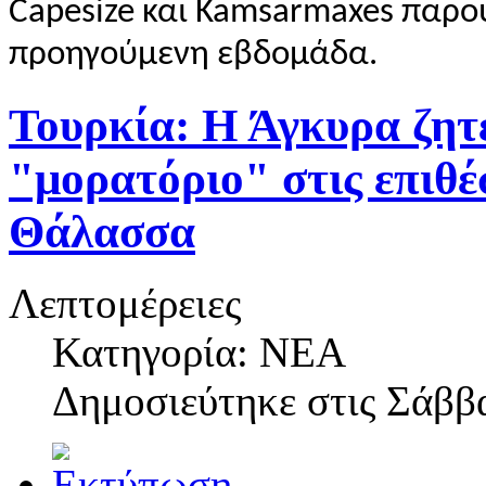
Capesize και Kamsarmaxes παρο
προηγούμενη εβδομάδα.
Τουρκία: Η Άγκυρα ζητ
"μορατόριο" στις επιθέ
Θάλασσα
Λεπτομέρειες
Κατηγορία: NEA
Δημοσιεύτηκε στις
Σάββα