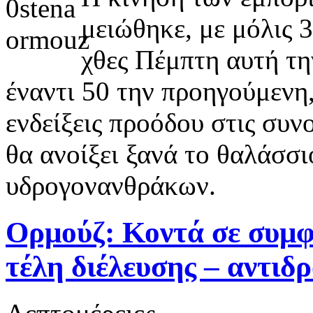
μειώθηκε, με μόλις 
χθες Πέμπτη αυτή τη
έναντι 50 την προηγούμενη,
ενδείξεις προόδου στις συν
θα ανοίξει ξανά το θαλάσσι
υδρογονανθράκων.
Ορμούζ: Κοντά σε συμφ
τέλη διέλευσης – αντιδρ