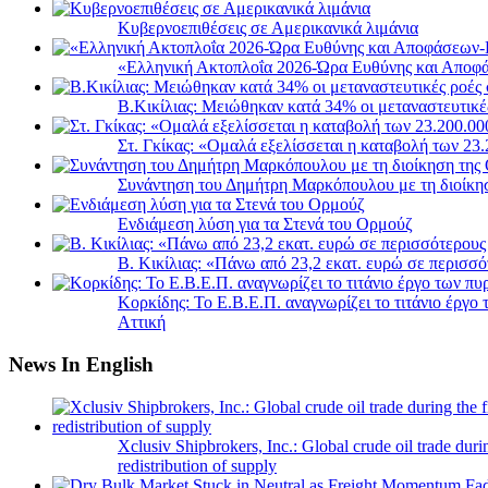
Κυβερνοεπιθέσεις σε Αμερικανικά λιμάνια
«Ελληνική Ακτοπλοΐα 2026-Ώρα Ευθύνης και Αποφά
B.Κικίλιας: Μειώθηκαν κατά 34% οι μεταναστευτικέ
Στ. Γκίκας: «Ομαλά εξελίσσεται η καταβολή των 2
Συνάντηση του Δημήτρη Μαρκόπουλου με τη διοίκη
Ενδιάμεση λύση για τα Στενά του Ορμούζ
Β. Κικίλιας: «Πάνω από 23,2 εκατ. ευρώ σε περισ
Κορκίδης: Το Ε.Β.Ε.Π. αναγνωρίζει το τιτάνιο έργ
Αττική
News In English
Xclusiv Shipbrokers, Inc.: Global crude oil trade duri
redistribution of supply