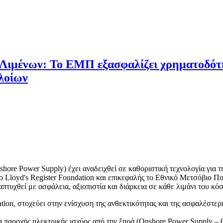
 Λιμένων: Το ΕΜΠ εξασφαλίζει χρηματοδότ
λοίων
ore Power Supply) έχει αναδειχθεί σε καθοριστική τεχνολογία για 
 Lloyd's Register Foundation και επικεφαλής το Εθνικό Μετσόβιο Πολ
πτυχθεί με ασφάλεια, αξιοπιστία και διάρκεια σε κάθε λιμάνι του κό
ion, στοχεύει στην ενίσχυση της ανθεκτικότητας και της ασφαλέστε
ία παροχής ηλεκτρικής ισχύος από την ξηρά (Onshore Power Supply – 