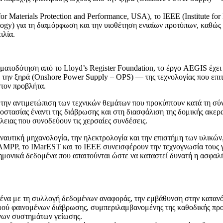
aterials Protection and Performance, USA), το IEEE (Institute for El
ology) για τη διαμόρφωση και την υιοθέτηση ενιαίων προτύπων, καθώς
ιλία.
τοδότηση από το Lloyd’s Register Foundation, το έργο AEGIS έχει 
ό την ξηρά (Onshore Power Supply – OPS) — της τεχνολογίας που επι
στον προβλήτα.
την αντιμετώπιση των τεχνικών θεμάτων που προκύπτουν κατά τη σύ
στασίας έναντι της διάβρωσης και στη διασφάλιση της δομικής ακερα
ειας που συνοδεύουν τις χερσαίες συνδέσεις.
αυτική μηχανολογία, την ηλεκτρολογία και την επιστήμη των υλικών
 AMPP, το IMarEST και το IEEE συνεισφέρουν την τεχνογνωσία τους 
τημονικά δεδομένα που απαιτούνται ώστε να καταστεί δυνατή η ασφαλ
μένα με τη συλλογή δεδομένων αναφοράς, την εμβάθυνση στην καταν
σμού φαινομένων διάβρωσης, συμπεριλαμβανομένης της καθοδικής πρ
ένων συστημάτων γείωσης.