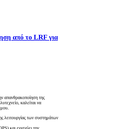
ηση από το LRF για
την απανθρακοποίηση της
υτεχνείο, καλείται να
σμου.
ρης λειτουργίας των συστημάτων
OPS) και ενισχύει την