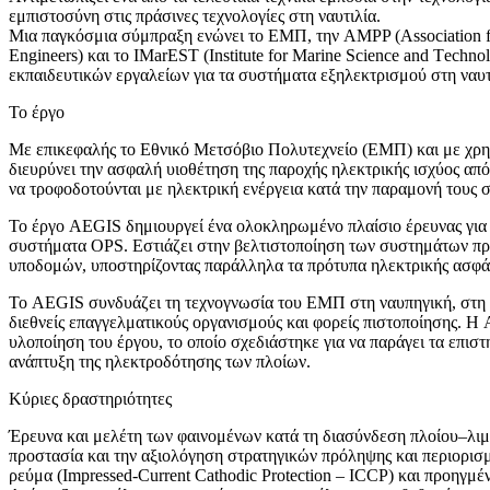
εμπιστοσύνη στις πράσινες τεχνολογίες στη ναυτιλία.
Μια παγκόσμια σύμπραξη ενώνει το ΕΜΠ, την AMPP (Association for M
Engineers) και το IMarEST (Institute for Marine Science and Τechn
εκπαιδευτικών εργαλείων για τα συστήματα εξηλεκτρισμού στη ναυτ
Το έργο
Με επικεφαλής το Εθνικό Μετσόβιο Πολυτεχνείο (ΕΜΠ) και με χρημα
διευρύνει την ασφαλή υιοθέτηση της παροχής ηλεκτρικής ισχύος απ
να τροφοδοτούνται με ηλεκτρική ενέργεια κατά την παραμονή τους 
Το έργο AEGIS δημιουργεί ένα ολοκληρωμένο πλαίσιο έρευνας για 
συστήματα OPS. Εστιάζει στην βελτιστοποίηση των συστημάτων προ
υποδομών, υποστηρίζοντας παράλληλα τα πρότυπα ηλεκτρικής ασφάλ
Το AEGIS συνδυάζει τη τεχνογνωσία του ΕΜΠ στη ναυπηγική, στη ν
διεθνείς επαγγελματικούς οργανισμούς και φορείς πιστοποίησης. Η
υλοποίηση του έργου, το οποίο σχεδιάστηκε για να παράγει τα επισ
ανάπτυξη της ηλεκτροδότησης των πλοίων.
Κύριες δραστηριότητες
Έρευνα και μελέτη των φαινομένων κατά τη διασύνδεση πλοίου–λι
προστασία και την αξιολόγηση στρατηγικών πρόληψης και περιορι
ρεύμα (Impressed-Current Cathodic Protection – ICCP) και προηγμ