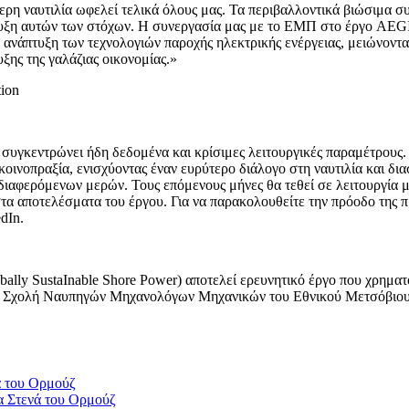
η ναυτιλία ωφελεί τελικά όλους μας. Τα περιβαλλοντικά βιώσιμα σ
ευξη αυτών των στόχων. Η συνεργασία μας με το ΕΜΠ στο έργο AEG
ή ανάπτυξη των τεχνολογιών παροχής ηλεκτρικής ενέργειας, μειώνον
ξης της γαλάζιας οικονομίας.»
tion
υγκεντρώνει ήδη δεδομένα και κρίσιμες λειτουργικές παραμέτρους. Λ
οινοπραξία, ενισχύοντας έναν ευρύτερο διάλογο στη ναυτιλία και δια
διαφερόμενων μερών. Τους επόμενους μήνες θα τεθεί σε λειτουργία 
στα αποτελέσματα του έργου. Για να παρακολουθείτε την πρόοδο της π
dIn.
bally SustaInable Shore Power) αποτελεί ερευνητικό έργο που χρηματ
πό τη Σχολή Ναυπηγών Μηχανολόγων Μηχανικών του Εθνικού Μετσόβιο
α Στενά του Ορμούζ