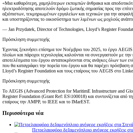
«Μια καθαρότερη, χαμηλότερων εκπομπών άνθρακα και αποδοτικότερ
ηλεκτροδότησης αποτελούν δρόμο ζωτικής σημασίας προς την επίτ
αξιόπιστων, τεκμηριωμένων εργαλείων και τεχνικών για την ασφαλ
και υποστηρίζοντας τo οικοσύστημα των λιμένων ως μοχλούς ανάπτυ
— Jan Przydatek, Director of Technologies, Lloyd’s Register Founda
Πρόσκληση συμμετοχής
Έχοντας ξεκινήσει επίσημα τον Νοέμβριο του 2025, το έργο AEGIS σ
πλοίων και πάροχοι τεχνολογίας καλούνται να συνεργαστούν με την κ
αποτελέσματα του έργου ανταποκρίνονται στις ανάγκες όλων των εν
που θα καταγράφει την πορεία του έργου και θα παρέχει πρόσβαση 
Lloyd’s Register Foundation και τους εταίρους του AEGIS στο Linke
Πρόσκληση συμμετοχής
Το AEGIS (Advanced Protection for MaritimE Infrastructure and Glo
Register Foundation (Grant Ref: ES\100018) και συντονίζεται α
εταίρους την AMPP, το IEEE και το IMarEST.
Περισσότερα νέα
Πετρελαιοφόρο δεξαμενόπλοιο ανέφερε εκρήξεις στ