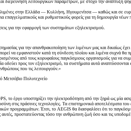
ι διερεύνηση λειτουργικών παραμέτρων, με στόχο την ανάπτυξη ψηφι
ς λιμένες στην Ελλάδα — Κυλλήνη, Ηγουμενίτσα — καθώς και σε ευρ
α επαγγελματικούς και ρυθμιστικούς φορείς για τη δημιουργία νέων
ώσεις για την εφαρμογή των συστημάτων εξηλεκτρισμού.
σημασίας για την απανθρακοποίηση των λιμένων μας και δικαίως έχει 
πορεί να εμφανιστούν κατά τη σύνδεση πλοίου και λιμένα συχνά θα π
ισμένους από τους κορυφαίους παγκόσμιους οργανισμούς για να συμ
λία οδεύει προς τον εξηλεκτρισμό, τα συστήματα αυτά αναπτύσσονται α
ανθρώπους που τις λειτουργούν.»
κό Μετσόβιο Πολυτεχνείο
OPS, το έργο υποστηρίζει την ηλεκτροδότηση από την ξηρά ως μία ασ
οσύνη στις πράσινες τεχνολογίες. Τα επιστημονικά αποτελέσματα του
ικών προγραμμάτων. Έτσι, το AEGIS θα διασφαλίσει ότι το παγκόσμι
ς αυτές, προστατεύοντας τόσο την ανθρώπινη ζωή όσο και τις υποδομέ