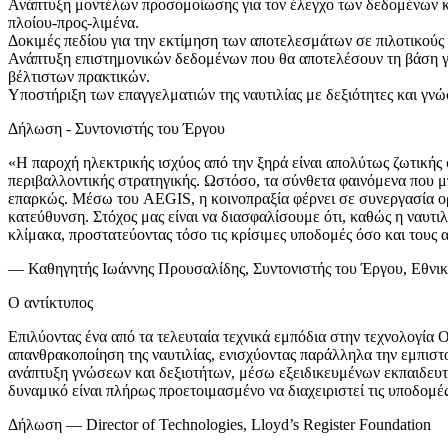
Ανάπτυξη μοντέλων προσομοίωσης για τον έλεγχο των δεδομένων κα
πλοίου-προς-λιμένα.
Δοκιμές πεδίου για την εκτίμηση των αποτελεσμάτων σε πιλοτικού
Ανάπτυξη επιστημονικών δεδομένων που θα αποτελέσουν τη βάση γι
βέλτιστων πρακτικών.
Υποστήριξη των επαγγελματιών της ναυτιλίας με δεξιότητες και γν
Δήλωση - Συντονιστής του Έργου
«Η παροχή ηλεκτρικής ισχύος από την ξηρά είναι απολύτως ζωτικής 
περιβαλλοντικής στρατηγικής. Ωστόσο, τα σύνθετα φαινόμενα που μ
επαρκώς. Μέσω του AEGIS, η κοινοπραξία φέρνει σε συνεργασία ορ
κατεύθυνση. Στόχος μας είναι να διασφαλίσουμε ότι, καθώς η ναυτι
κλίμακα, προστατεύοντας τόσο τις κρίσιμες υποδομές όσο και τους 
— Καθηγητής Ιωάννης Προυσαλίδης, Συντονιστής του Έργου, Εθνι
Ο αντίκτυπος
Επιλύοντας ένα από τα τελευταία τεχνικά εμπόδια στην τεχνολογία 
απανθρακοποίηση της ναυτιλίας, ενισχύοντας παράλληλα την εμπιστ
ανάπτυξη γνώσεων και δεξιοτήτων, μέσω εξειδικευμένων εκπαιδευτ
δυναμικό είναι πλήρως προετοιμασμένο να διαχειριστεί τις υποδομέ
Δήλωση — Director of Technologies, Lloyd’s Register Foundation