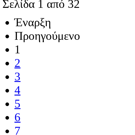
Σελίδα 1 από 32
Έναρξη
Προηγούμενο
1
2
3
4
5
6
7