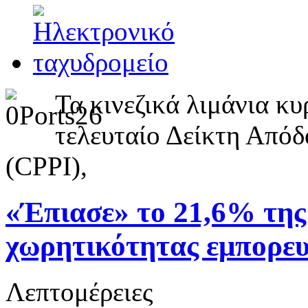
Τα κινεζικά λιμάνια κ
τελευταίο Δείκτη Από
(CPPI),
«Έπιασε» το 21,6% της
χωρητικότητας εμπορε
Λεπτομέρειες