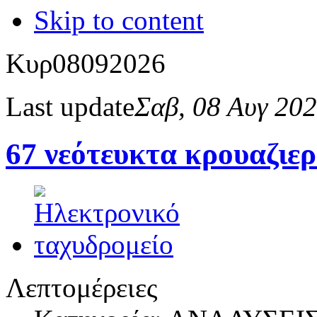
Skip to content
Κυρ
08
09
2026
Last update
Σαβ, 08 Αυγ 20
67 νεότευκτα κρουαζιε
Λεπτομέρειες