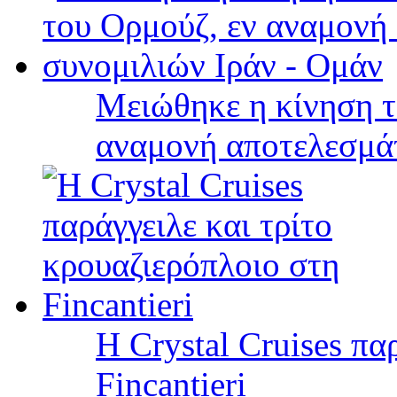
Μειώθηκε η κίνηση τ
αναμονή αποτελεσμά
Η Crystal Cruises πα
Fincantieri