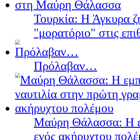
Τουρκία: Η Άγκυρα ζ
"μορατόριο" στις επ
Πρόλαβαν…
Μαύρη Θάλασσα: Η ε
ενός ακήρυχτου πολ