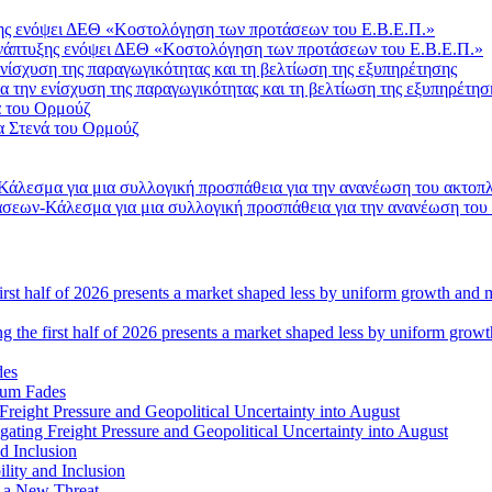
Ανάπτυξης ενόψει ΔΕΘ «Κοστολόγηση των προτάσεων του Ε.Β.Ε.Π.»
 την ενίσχυση της παραγωγικότητας και τη βελτίωση της εξυπηρέτησ
α Στενά του Ορμούζ
σεων-Κάλεσμα για μια συλλογική προσπάθεια για την ανανέωση του
ng the first half of 2026 presents a market shaped less by uniform grow
tum Fades
ating Freight Pressure and Geopolitical Uncertainty into August
lity and Inclusion