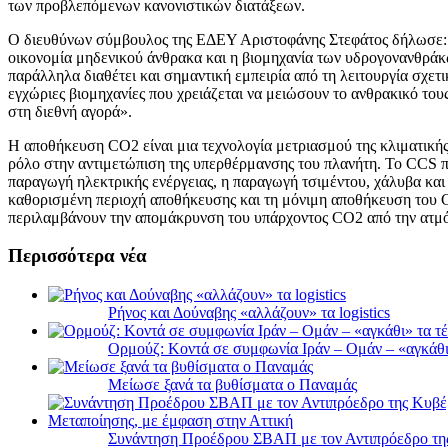
των προβλεπόμενων κανονιστικών διατάξεων.
Ο διευθύνων σύμβουλος της ΕΔΕΥ Αριστοφάνης Στεφάτος δήλωσε: «
οικονομία μηδενικού άνθρακα και η βιομηχανία των υδρογονανθράκ
παράλληλα διαθέτει και σημαντική εμπειρία από τη λειτουργία σχε
εγχώριες βιομηχανίες που χρειάζεται να μειώσουν το ανθρακικό του
στη διεθνή αγορά».
Η αποθήκευση CO2 είναι μια τεχνολογία μετριασμού της κλιματικής
ρόλο στην αντιμετώπιση της υπερθέρμανσης του πλανήτη. Το CCS π
παραγωγή ηλεκτρικής ενέργειας, η παραγωγή τσιμέντου, χάλυβα κα
καθορισμένη περιοχή αποθήκευσης και τη μόνιμη αποθήκευση του 
περιλαμβάνουν την απομάκρυνση του υπάρχοντος CO2 από την ατμ
Περισσότερα νέα
Ρήνος και Δούναβης «αλλάζουν» τα logistics
Ορμούζ: Κοντά σε συμφωνία Ιράν – Ομάν – «αγκάθι» 
Μείωσε ξανά τα βυθίσματα ο Παναμάς
Συνάντηση Προέδρου ΣΒΑΠ με τον Αντιπρόεδρο της 