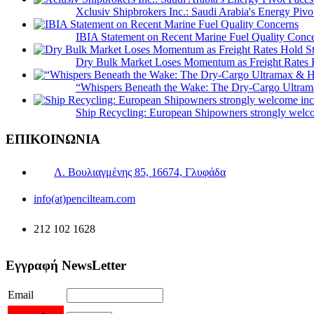
Xclusiv Shipbrokers Inc.: Saudi Arabia's Energy Piv
IBIA Statement on Recent Marine Fuel Quality Conc
Dry Bulk Market Loses Momentum as Freight Rates 
“Whispers Beneath the Wake: The Dry‑Cargo Ultram
Ship Recycling: European Shipowners strongly welcom
ΕΠΙΚΟΙΝΩΝΙΑ
Λ. Βουλιαγμένης 85, 16674, Γλυφάδα
info(at)pencilteam.com
212 102 1628
Εγγραφή NewsLetter
Email