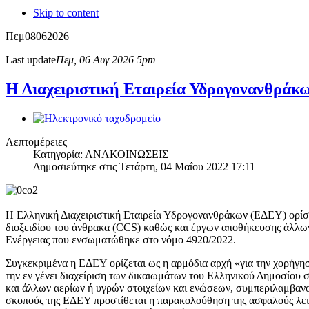
Skip to content
Πεμ
08
06
2026
Last update
Πεμ, 06 Αυγ 2026 5pm
Η Διαχειριστική Εταιρεία Υδρογονανθράκω
Λεπτομέρειες
Κατηγορία: ΑΝΑΚΟΙΝΩΣΕΙΣ
Δημοσιεύτηκε στις Τετάρτη, 04 Μαΐου 2022 17:11
Η Ελληνική Διαχειριστική Εταιρεία Υδρογονανθράκων (ΕΔΕΥ) ορίσ
διοξειδίου του άνθρακα (CCS) καθώς και έργων αποθήκευσης άλλων
Ενέργειας που ενσωματώθηκε στο νόμο 4920/2022.
Συγκεκριμένα η ΕΔΕΥ ορίζεται ως η αρμόδια αρχή «για την χορήγη
την εν γένει διαχείριση των δικαιωμάτων του Ελληνικού Δημοσίου
και άλλων αερίων ή υγρών στοιχείων και ενώσεων, συμπεριλαμβαν
σκοπούς της ΕΔΕΥ προστίθεται η παρακολούθηση της ασφαλούς λειτ