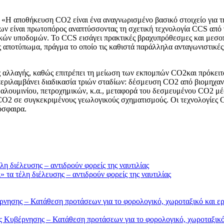
Η αποθήκευση CO2 είναι ένα αναγνωρισμένο βασικό στοιχείο για τη
ων είναι πρωτοπόρος αναπτύσσοντας τη σχετική τεχνολογία CCS από 
τικών υποδομών. Το CCS εισάγει πρακτικές βραχυπρόθεσμες και μεσοπ
ς αποτύπωμα, πράγμα το οποίο τις καθιστά παράλληλα ανταγωνιστικές
 αλλαγής, καθώς επιτρέπει τη μείωση των εκπομπών CO2και πρόκειτα
εριλαμβάνει διαδικασία τριών σταδίων: δέσμευση CO2 από βιομηχαν
ι αλουμινίου, πετροχημικών, κ.α., μεταφορά του δεσμευμένου CO2 μ
CO2 σε συγκεκριμένους γεωλογικούς σχηματισμούς. Οι τεχνολογίες 
όσφαιρα.
τα τέλη διέλευσης – αντιδρούν φορείς της ναυτιλίας
Κυβέρνησης – Κατάθεση προτάσεων για το φορολογικό, χωροταξικό 