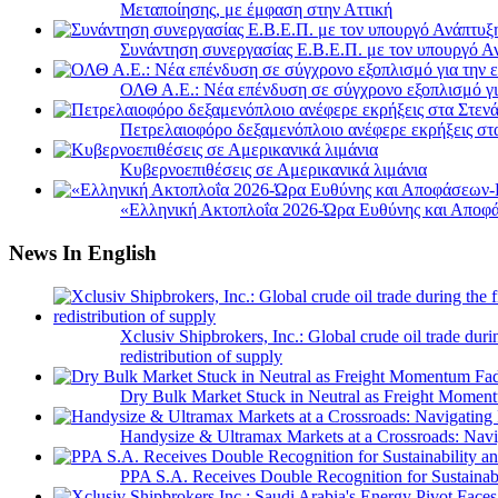
Μεταποίησης, με έμφαση στην Αττική
Συνάντηση συνεργασίας Ε.Β.Ε.Π. με τον υπουργό 
ΟΛΘ Α.Ε.: Νέα επένδυση σε σύγχρονο εξοπλισμό για
Πετρελαιοφόρο δεξαμενόπλοιο ανέφερε εκρήξεις στ
Κυβερνοεπιθέσεις σε Αμερικανικά λιμάνια
«Ελληνική Ακτοπλοΐα 2026-Ώρα Ευθύνης και Αποφά
News In English
Xclusiv Shipbrokers, Inc.: Global crude oil trade duri
redistribution of supply
Dry Bulk Market Stuck in Neutral as Freight Momen
Handysize & Ultramax Markets at a Crossroads: Navig
PPA S.A. Receives Double Recognition for Sustainabi