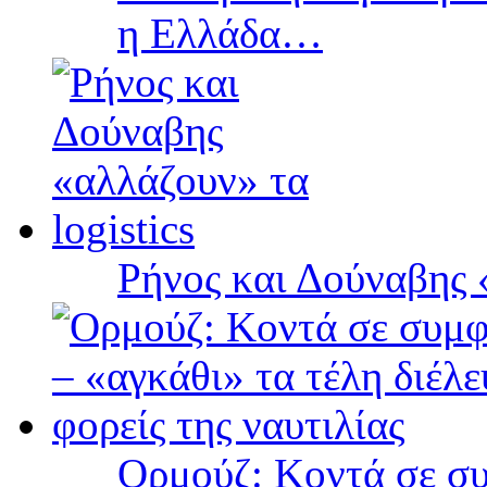
η Ελλάδα…
Ρήνος και Δούναβης «
Ορμούζ: Κοντά σε συ