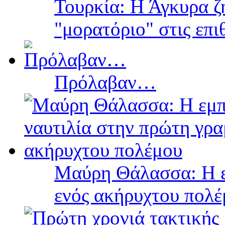
Τουρκία: Η Άγκυρα ζ
"μορατόριο" στις επ
Πρόλαβαν…
Μαύρη Θάλασσα: Η ε
ενός ακήρυχτου πολ