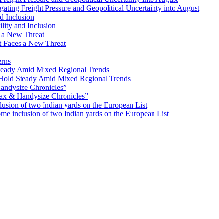
ating Freight Pressure and Geopolitical Uncertainty into August
lity and Inclusion
ot Faces a New Threat
erns
Hold Steady Amid Mixed Regional Trends
ax & Handysize Chronicles”
e inclusion of two Indian yards on the European List