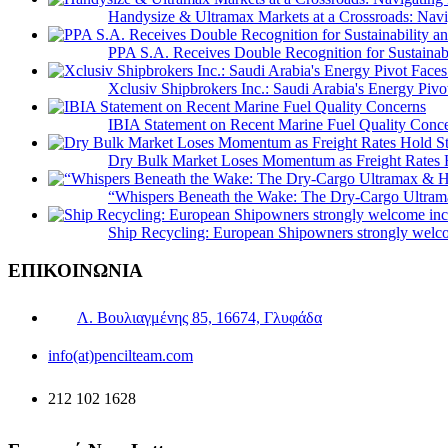
Handysize & Ultramax Markets at a Crossroads: Navig
PPA S.A. Receives Double Recognition for Sustainabi
Xclusiv Shipbrokers Inc.: Saudi Arabia's Energy Piv
IBIA Statement on Recent Marine Fuel Quality Conc
Dry Bulk Market Loses Momentum as Freight Rates 
“Whispers Beneath the Wake: The Dry‑Cargo Ultram
Ship Recycling: European Shipowners strongly welcom
ΕΠΙΚΟΙΝΩΝΙΑ
Λ. Βουλιαγμένης 85, 16674, Γλυφάδα
info(at)pencilteam.com
212 102 1628