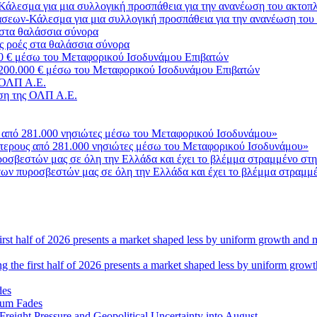
σεων-Κάλεσμα για μια συλλογική προσπάθεια για την ανανέωση του
ς ροές στα θαλάσσια σύνορα
3.200.000 € μέσω του Μεταφορικού Ισοδυνάμου Επιβατών
ση της ΟΛΠ Α.Ε.
σότερους από 281.000 νησιώτες μέσω του Μεταφορικού Ισοδυνάμου»
ο των πυροσβεστών μας σε όλη την Ελλάδα και έχει το βλέμμα στραμμ
ng the first half of 2026 presents a market shaped less by uniform grow
tum Fades