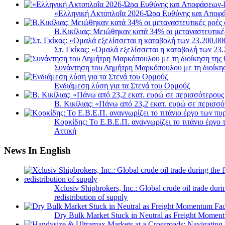
«Ελληνική Ακτοπλοΐα 2026-Ώρα Ευθύνης και Αποφά
B.Κικίλιας: Μειώθηκαν κατά 34% οι μεταναστευτικέ
Στ. Γκίκας: «Ομαλά εξελίσσεται η καταβολή των 2
Συνάντηση του Δημήτρη Μαρκόπουλου με τη διοίκη
Ενδιάμεση λύση για τα Στενά του Ορμούζ
Β. Κικίλιας: «Πάνω από 23,2 εκατ. ευρώ σε περισ
Κορκίδης: Το Ε.Β.Ε.Π. αναγνωρίζει το τιτάνιο έργ
Αττική
News In English
Xclusiv Shipbrokers, Inc.: Global crude oil trade duri
redistribution of supply
Dry Bulk Market Stuck in Neutral as Freight Momen