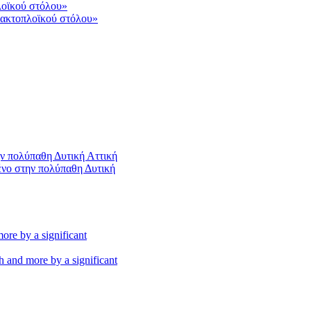
 ακτοπλοϊκού στόλου»
ένο στην πολύπαθη Δυτική
th and more by a significant