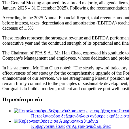
The General Meeting approved, by a broad majority, all agenda items, 
January 2025 – 31 December 2025). Following the recommendation of t
According to the 2025 Annual Financial Report, total revenue amounte
before interest, taxes, depreciation and amortization (EBITDA) reache
decrease of 1.5%.
These results represent the strongest revenue and EBITDA performance
consecutive year and the continued strength of its operational and fin
The Chairman of PPA S.A., Mr. Han Chao, expressed his gratitude to t
Company's Management and employees, whose dedication and professio
In his statement, Mr. Han Chao noted: “The steady upward trajectory 
effectiveness of our strategy for the comprehensive upgrade of the Po
enhancement of our services, we are strengthening Piraeus' position 
remain firmly committed to the principles of sustainable development, i
Our goal is to build a modern, resilient and competitive port well posi
Περισσότερα νέα
Πετρελαιοφόρο δεξαμενόπλοιο ανέφερε εκρήξεις στ
Κυβερνοεπιθέσεις σε Αμερικανικά λιμάνια