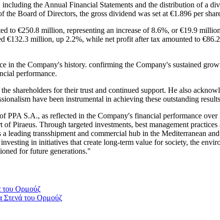
including the Annual Financial Statements and the distribution of a divi
he Board of Directors, the gross dividend was set at €1.896 per shar
d to €250.8 million, representing an increase of 8.6%, or €19.9 milli
d €132.3 million, up 2.2%, while net profit after tax amounted to €86.2
 in the Company's history. confirming the Company's sustained growth 
ancial performance.
he shareholders for their trust and continued support. He also acknowl
nalism have been instrumental in achieving these outstanding results
of PPA S.A., as reflected in the Company's financial performance over 
rt of Piraeus. Through targeted investments, best management practices
as a leading transshipment and commercial hub in the Mediterranean an
nvesting in initiatives that create long-term value for society, the env
tioned for future generations."
α Στενά του Ορμούζ