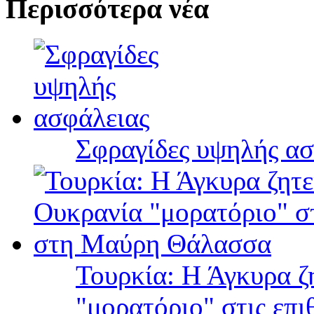
Περισσότερα νέα
Σφραγίδες υψηλής ασ
Τουρκία: Η Άγκυρα ζ
"μορατόριο" στις επ