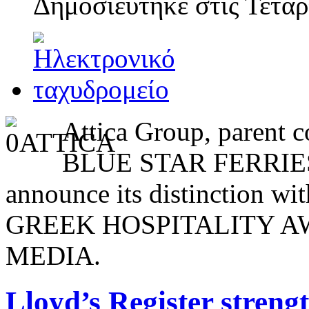
Δημοσιεύτηκε στις
Τετάρ
Attica Group, paren
BLUE STAR FERRIES
announce its distinction wi
GREEK HOSPITALITY AWA
MEDIA.
Lloyd’s Register streng