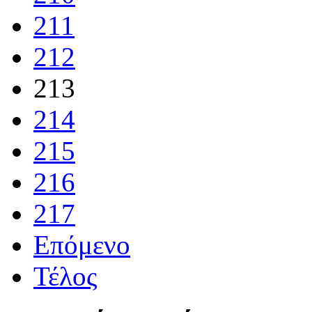
211
212
213
214
215
216
217
Επόμενο
Τέλος