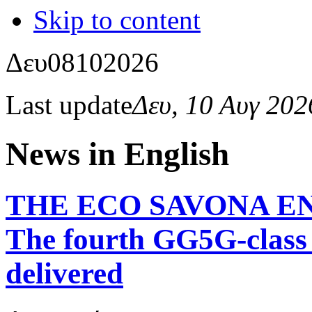
Skip to content
Δευ
08
10
2026
Last update
Δευ, 10 Αυγ 20
News in English
THE ECO SAVONA E
The fourth GG5G-class h
delivered