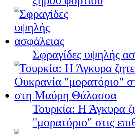
ξηρού φορτίου
Σφραγίδες υψηλής ασ
Τουρκία: Η Άγκυρα ζ
"μορατόριο" στις επ