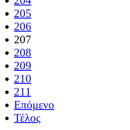
204
205
206
207
208
209
210
211
Επόμενο
Τέλος