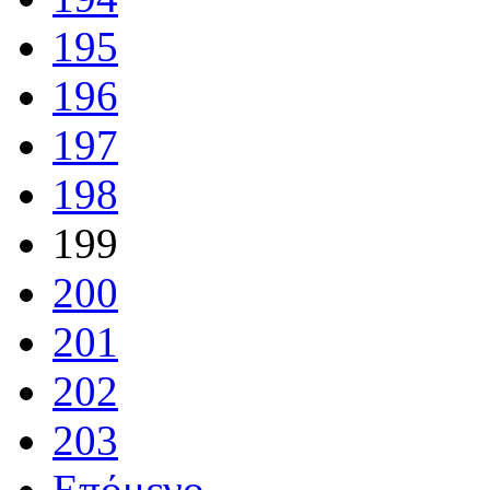
195
196
197
198
199
200
201
202
203
Επόμενο