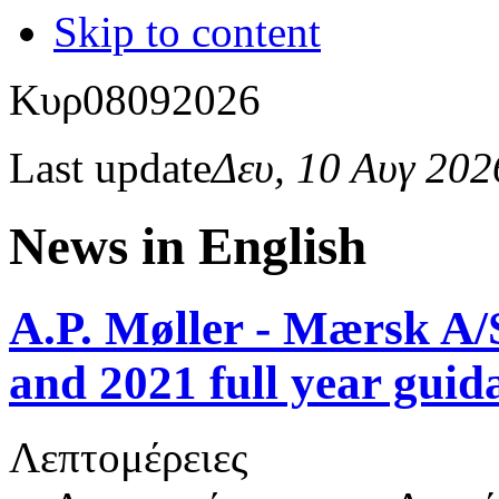
Skip to content
Κυρ
08
09
2026
Last update
Δευ, 10 Αυγ 20
News in English
A.P. Møller - Mærsk A/
and 2021 full year gui
Λεπτομέρειες