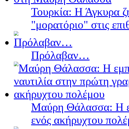
Τουρκία: Η Άγκυρα ζ
"μορατόριο" στις επ
Πρόλαβαν…
Μαύρη Θάλασσα: Η ε
ενός ακήρυχτου πολ