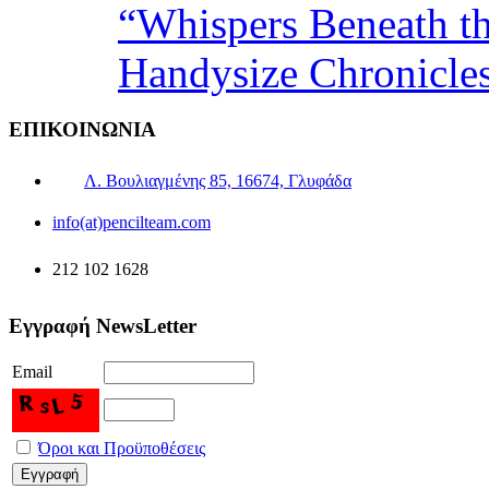
“Whispers Beneath t
Handysize Chronicle
ΕΠΙΚΟΙΝΩΝΙΑ
Λ. Βουλιαγμένης 85, 16674, Γλυφάδα
info(at)pencilteam.com
212 102 1628
Εγγραφή NewsLetter
Email
Όροι και Προϋποθέσεις