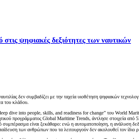
ό στις ψηφιακές δεξιότητες των ναυτικών
αυτιλίας δεν συμβαδίζει με την ταχεία υιοθέτηση ψηφιακών τεχνολογι
τα του κλάδου.
l deep dive into people, skills, and readiness for change” του World Ma
ητικού προγράμματος Global Maritime Trends, άντλησε στοιχεία από 5
κό συμπέρασμα είναι ξεκάθαρο: ενώ η αυτοματοποίηση, η ανάλυση δε
κπαίδευση των ανθρώπων που τα λειτουργούν δεν ακολουθεί τον ίδιο 