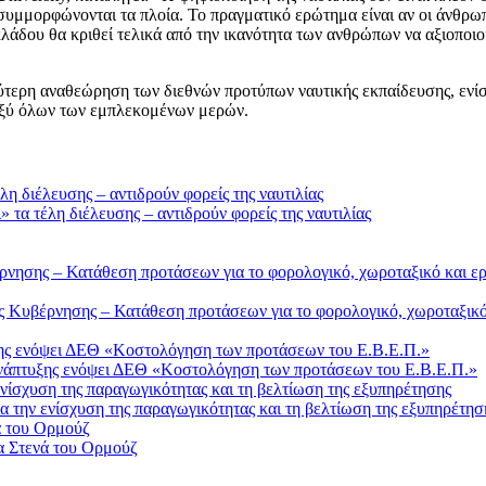
συμμορφώνονται τα πλοία. Το πραγματικό ερώτημα είναι αν οι άνθρωποι
λάδου θα κριθεί τελικά από την ικανότητα των ανθρώπων να αξιοποιο
χύτερη αναθεώρηση των διεθνών προτύπων ναυτικής εκπαίδευσης, εν
ταξύ όλων των εμπλεκομένων μερών.
τα τέλη διέλευσης – αντιδρούν φορείς της ναυτιλίας
Κυβέρνησης – Κατάθεση προτάσεων για το φορολογικό, χωροταξικό 
Ανάπτυξης ενόψει ΔΕΘ «Κοστολόγηση των προτάσεων του Ε.Β.Ε.Π.»
 την ενίσχυση της παραγωγικότητας και τη βελτίωση της εξυπηρέτησ
α Στενά του Ορμούζ