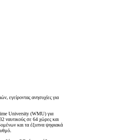
ών, εγείροντας ανησυχίες για
ritime University (WMU) για
32 ναυτικούς σε 64 χώρες και
δομένων και τα έξυπνα ψηφιακά
ρυθμό.