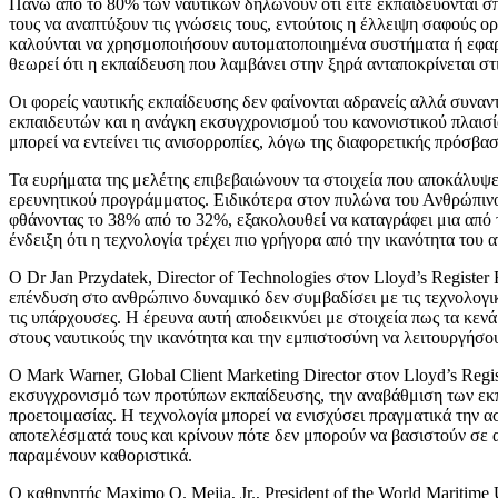
Πάνω από το 80% των ναυτικών δηλώνουν ότι είτε εκπαιδεύονται σπ
τους να αναπτύξουν τις γνώσεις τους, εντούτοις η έλλειψη σαφούς ο
καλούνται να χρησμοποιήσουν αυτοματοποιημένα συστήματα ή εφαρμο
θεωρεί ότι η εκπαίδευση που λαμβάνει στην ξηρά ανταποκρίνεται στι
Οι φορείς ναυτικής εκπαίδευσης δεν φαίνονται αδρανείς αλλά συνα
εκπαιδευτών και η ανάγκη εκσυγχρονισμού του κανονιστικού πλαισ
μπορεί να εντείνει τις ανισορροπίες, λόγω της διαφορετικής πρόσβα
Τα ευρήματα της μελέτης επιβεβαιώνουν τα στοιχεία που αποκάλυψε π
ερευνητικού προγράμματος. Ειδικότερα στον πυλώνα του Ανθρώπινου
φθάνοντας το 38% από το 32%, εξακολουθεί να καταγράφει μια από 
ένδειξη ότι η τεχνολογία τρέχει πιο γρήγορα από την ικανότητα του
O Dr Jan Przydatek, Director of Technologies στον Lloyd’s Registe
επένδυση στο ανθρώπινο δυναμικό δεν συμβαδίσει με τις τεχνολογικ
τις υπάρχουσες. Η έρευνα αυτή αποδεικνύει με στοιχεία πως τα κενά
στους ναυτικούς την ικανότητα και την εμπιστοσύνη να λειτουργήσ
Ο Mark Warner, Global Client Marketing Director στον Lloyd’s Reg
εκσυγχρονισμό των προτύπων εκπαίδευσης, την αναβάθμιση των εκπα
προετοιμασίας. Η τεχνολογία μπορεί να ενισχύσει πραγματικά την α
αποτελέσματά τους και κρίνουν πότε δεν μπορούν να βασιστούν σε 
παραμένουν καθοριστικά.
Ο καθηγητής Maximo Q. Mejia, Jr., President of the World Maritime 