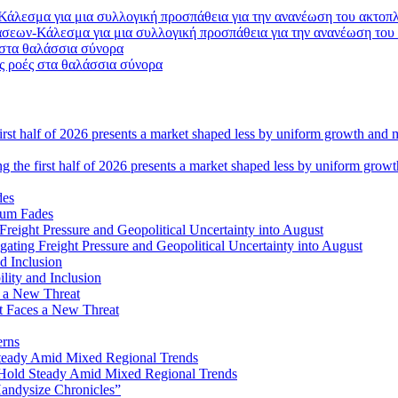
σεων-Κάλεσμα για μια συλλογική προσπάθεια για την ανανέωση του
ς ροές στα θαλάσσια σύνορα
ng the first half of 2026 presents a market shaped less by uniform grow
tum Fades
ating Freight Pressure and Geopolitical Uncertainty into August
lity and Inclusion
ot Faces a New Threat
erns
Hold Steady Amid Mixed Regional Trends