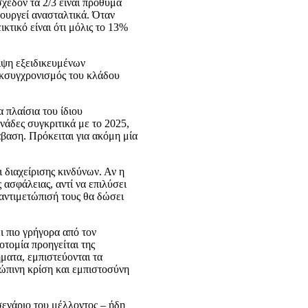
χεδόν τα 2/3 είναι πρόθυμα
τουργεί ανασταλτικά. Όταν
τικό είναι ότι μόλις το 13%
ιψη εξειδικευμένων
εκσυγχρονισμός του κλάδου
 πλαίσια του ίδιου
νάδες συγκριτικά με το 2025,
βαση. Πρόκειται για ακόμη μία
ι διαχείρισης κινδύνων. Αν η
 ασφάλειας, αντί να επιλύσει
 αντιμετώπισή τους θα δώσει
ι πιο γρήγορα από τον
οτομία προηγείται της
ματα, εμπιστεύονται τα
ρώπινη κρίση και εμπιστοσύνη
 σενάριο του μέλλοντος – ήδη