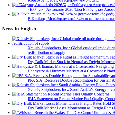
Κυβερνοεπιθέσεις σε Αμερικανικά λιμάνια
«Ελληνική Ακτοπλοΐα 2026-Ώρα Ευθύνης και Αποφά
B.Κικίλιας: Μειώθηκαν κατά 34% οι μεταναστευτικέ
News In English
Xclusiv Shipbrokers, Inc.: Global crude oil trade duri
redistribution of supply
Dry Bulk Market Stuck in Neutral as Freight Momen
Handysize & Ultramax Markets at a Crossroads: Navig
PPA S.A. Receives Double Recognition for Sustainabi
Xclusiv Shipbrokers Inc.: Saudi Arabia's Energy Piv
IBIA Statement on Recent Marine Fuel Quality Conc
Dry Bulk Market Loses Momentum as Freight Rates 