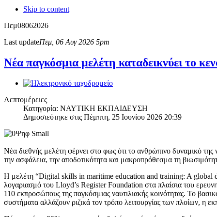
Skip to content
Πεμ
08
06
2026
Last update
Πεμ, 06 Αυγ 2026 5pm
Νέα παγκόσμια μελέτη καταδεικνύει το κεν
Λεπτομέρειες
Κατηγορία: ΝΑΥΤΙΚΗ ΕΚΠΑΙΔΕΥΣΗ
Δημοσιεύτηκε στις Πέμπτη, 25 Ιουνίου 2026 20:39
Νέα διεθνής μελέτη φέρνει στο φως ότι το ανθρώπινο δυναμικό της ν
την ασφάλεια, την αποδοτικότητα και μακροπρόθεσμα τη βιωσιμότη
Η μελέτη “Digital skills in maritime education and training: A globa
λογαριασμό του Lloyd’s Register Foundation στα πλαίσια του ερευν
110 εκπροσώπους της παγκόσμιας ναυτιλιακής κοινότητας. Το βασι
συστήματα αλλάζουν ριζικά τον τρόπο λειτουργίας των πλοίων, η ε