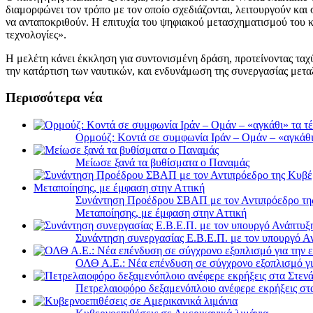
διαμορφώνει τον τρόπο με τον οποίο σχεδιάζονται, λειτουργούν και 
να ανταποκριθούν. Η επιτυχία του ψηφιακού μετασχηματισμού του κ
τεχνολογίες».
Η μελέτη κάνει έκκληση για συντονισμένη δράση, προτείνοντας τα
την κατάρτιση των ναυτικών, και ενδυνάμωση της συνεργασίας με
Περισσότερα νέα
Ορμούζ: Κοντά σε συμφωνία Ιράν – Ομάν – «αγκάθι» 
Μείωσε ξανά τα βυθίσματα ο Παναμάς
Συνάντηση Προέδρου ΣΒΑΠ με τον Αντιπρόεδρο της 
Μεταποίησης, με έμφαση στην Αττική
Συνάντηση συνεργασίας Ε.Β.Ε.Π. με τον υπουργό 
ΟΛΘ Α.Ε.: Νέα επένδυση σε σύγχρονο εξοπλισμό για
Πετρελαιοφόρο δεξαμενόπλοιο ανέφερε εκρήξεις στ