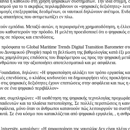
άνια ή καθόλου στη χρήση ψηφιακών συστημάτων. Την ίδια στιγμή, σ
ρισμού για το τι ακριβώς περιλαμβάνουν οι «ψηφιακές δεξιότητες» λει
γές επεξεργασίας δεοδμένων, οι ναυτικοί δηλώνουν ανέτιμοι. Ενδεικ
ς απαιτήσεις που αντιμετωπίζει εν πλω.
ντούν εμπόδια. Μεταξύ αυτών, η περιορισμένη χρηματοδότηση, η έλλε
ίου καθυστερούν την πρόοδο. Η μελέτη προειδοποιεί ότι ο ψηφιακός 
σης σε πόρους και επενδύσεις.
ρόσφατα το Global Maritime Trends Digital Transition Barometer στα
 Δυναμικού (People) παρά τη βελτίωση της βαθμολογίας κατά έξι μο
τις χαμηλότερες επιδόσεις του Βαρόμετρου ως προς την ψηφιακή μετά
 ανθρώπου να την αξιοποιήσει αποτελεσματικά και με ασφάλεια.
r Foundation, δηλώνει: «Η ψηφιοποίηση αλλάζει τον τρόπο εργασίας κα
ές επενδύσεις, ο κλάδος κινδυνεύει να δημιουργήσει νέες προκλήσεις
 στις ψηφιακές δεξιότητες έχουν επιπτώσεις στην ασφάλεια και πως η
ουν σε ένα ψηφιακό περιβάλλον»
ister, συμπληρώνει: «Η υιοθέτηση της ψηφιακής τεχνολογίας προχωράε
ιδευτών και τα πλαίσια πιστοποίησης. Σε πολλές περιπτώσεις η καιν
σφάλεια, μόνο όταν οι άνθρωποι κατανοούν πώς λειτουργούν τα συστή
αυτά. Σε ένα κόσμο που κατακλύζεται από ψηφιακά εργαλεία, , η ανθ
University, καταλήγει: «Η ψηφιοποίηση της ναυτιλίας δεν είναι πλέον