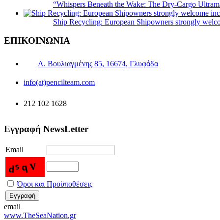
“Whispers Beneath the Wake: The Dry‑Cargo Ultram
Ship Recycling: European Shipowners strongly welcom
ΕΠΙΚΟΙΝΩΝΙΑ
Λ. Βουλιαγμένης 85, 16674, Γλυφάδα
info(at)pencilteam.com
212 102 1628
Εγγραφή NewsLetter
Email
Όροι και Προϋποθέσεις
email
www.TheSeaNation.gr