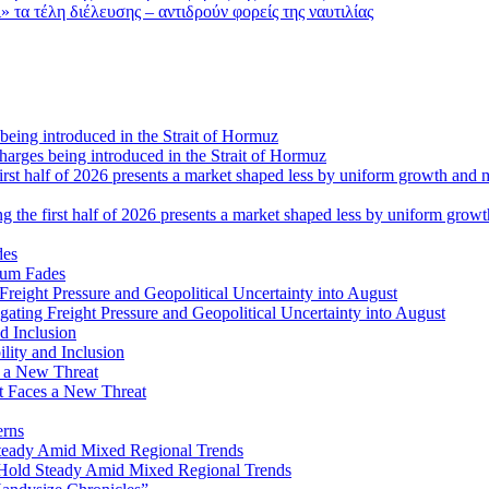
τα τέλη διέλευσης – αντιδρούν φορείς της ναυτιλίας
 charges being introduced in the Strait of Hormuz
ng the first half of 2026 presents a market shaped less by uniform grow
tum Fades
ating Freight Pressure and Geopolitical Uncertainty into August
lity and Inclusion
ot Faces a New Threat
erns
Hold Steady Amid Mixed Regional Trends