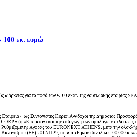
 100 εκ. ευρώ
 διάρκειας για το ποσό των €100 εκατ. της ναυτιλιακής εταιρίας 
Εταιρεία», ως Συντονιστές Κύριοι Ανάδοχοι της Δημόσιας Προσφορά
 (η «Εταιρεία») και την εισαγωγή των ομολογιών εκδόσεως της
της Ρυθμιζόμενης Αγοράς του EURONEXT ATHENS, μετά την ολοκλή
 Κανονισμού (ΕΕ) 2017/1129, ότι διατέθηκαν συνολικά 100.000 άυλες