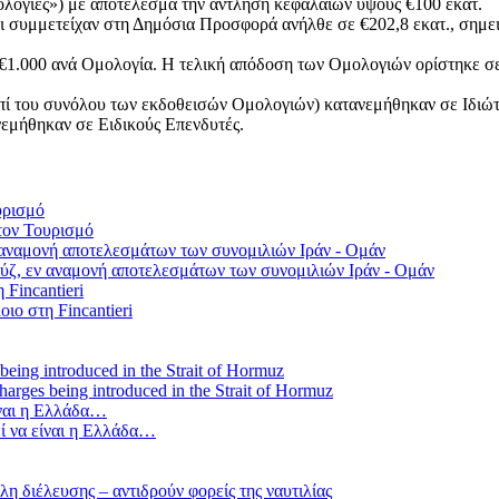
μολογίες») με αποτέλεσμα την άντληση κεφαλαίων ύψους €100 εκατ.
οι συμμετείχαν στη Δημόσια Προσφορά ανήλθε σε €202,8 εκατ., σημε
ι €1.000 ανά Ομολογία. Η τελική απόδοση των Ομολογιών ορίστηκε σε
πί του συνόλου των εκδοθεισών Ομολογιών) κατανεμήθηκαν σε Ιδιώτε
εμήθηκαν σε Ειδικούς Επενδυτές.
τον Τουρισμό
ύζ, εν αναμονή αποτελεσμάτων των συνομιλιών Ιράν - Ομάν
οιο στη Fincantieri
 charges being introduced in the Strait of Hormuz
ί να είναι η Ελλάδα…