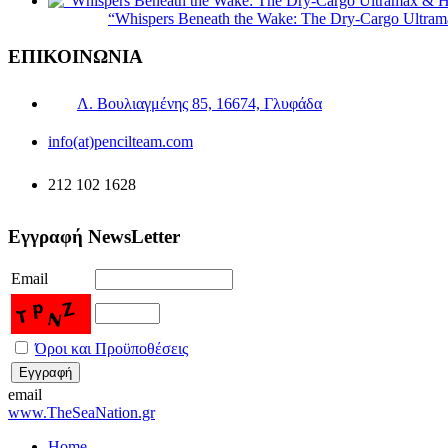
“Whispers Beneath the Wake: The Dry‑Cargo Ultram
ΕΠΙΚΟΙΝΩΝΙΑ
Λ. Βουλιαγμένης 85, 16674, Γλυφάδα
info(at)pencilteam.com
212 102 1628
Εγγραφή NewsLetter
Email
Όροι και Προϋποθέσεις
email
www.TheSeaNation.gr
Home