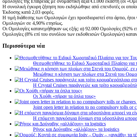
ομολογίες της Εταιρείας με ονομαστική αξία €1.000 εκάστη (οι «Ο
Η συνολική έγκυρη ζήτηση που εκδηλώθηκε από επενδυτές οι οποί
Έκδοσης κατά 2,03 φορές.
Η τιμή διάθεσης των Ομολογιών έχει προσδιοριστεί στο άρτιο, ήτο
Ομολογιών σε 4,90% ετησίως.
Οι Ομολογίες κατανεμήθηκαν ως εξής: α) 92.000 Ομολογίες (92% ε
Ομολογίες (8% επί του συνόλου των εκδοθεισών Ομολογιών) καταν
Περισσότερα νέα
Θεσμοθετήθηκε το Ειδικό Χωροταξικό Πλαίσιο για 
Μειώθηκε η κίνηση των πλοίων στα Στενά του Ορμο
Η Crystal Cruises παράγγειλε και τρίτο κρουαζιερόπλ
Οι Χούθι «πήραν τα όπλα τους»
Joint open letter in relation to no compulsory tolls or
Η επόμενη παγκόσμια δύναμη στα υδροπλάνα μπορε
Ρήνος και Δούναβης «αλλάζουν» τα logistics