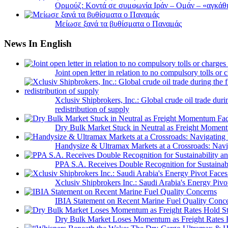
Ορμούζ: Κοντά σε συμφωνία Ιράν – Ομάν – «αγκάθι» 
Μείωσε ξανά τα βυθίσματα ο Παναμάς
News In English
Joint open letter in relation to no compulsory tolls or
Xclusiv Shipbrokers, Inc.: Global crude oil trade duri
redistribution of supply
Dry Bulk Market Stuck in Neutral as Freight Momen
Handysize & Ultramax Markets at a Crossroads: Navig
PPA S.A. Receives Double Recognition for Sustainabi
Xclusiv Shipbrokers Inc.: Saudi Arabia's Energy Piv
IBIA Statement on Recent Marine Fuel Quality Conc
Dry Bulk Market Loses Momentum as Freight Rates 