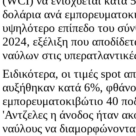
(WCI) να ενισχύεται κατά 
δολάρια ανά εμπορευματοκι
υψηλότερο επίπεδο του σύν
2024, εξέλιξη που αποδίδε
ναύλων στις υπερατλαντικές
Ειδικότερα, οι τιμές spot 
αυξήθηκαν κατά 6%, φθάνον
εμπορευματοκιβώτιο 40 πο
'Αντζελες η άνοδος ήταν α
ναύλους να διαμορφώνονται