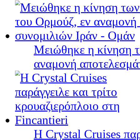
Μειώθηκε η κίνηση τ
αναμονή αποτελεσμά
Η Crystal Cruises πα