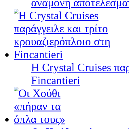
αναμονή αποτελεσμά
Η Crystal Cruises πα
Fincantieri