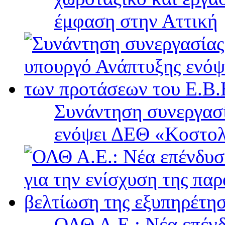
έμφαση στην Αττική
Συνάντηση συνεργασί
ενόψει ΔΕΘ «Κοστολ
ΟΛΘ Α.Ε.: Νέα επένδ