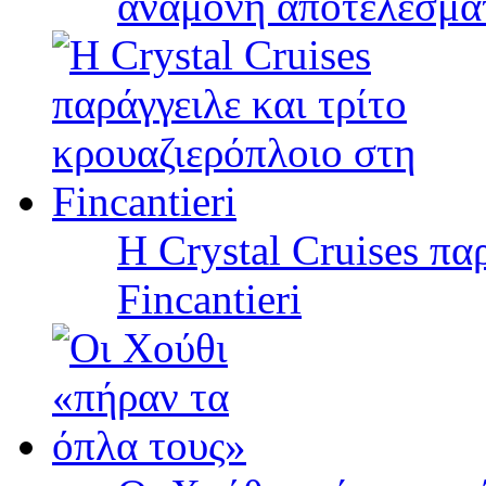
αναμονή αποτελεσμά
Η Crystal Cruises πα
Fincantieri