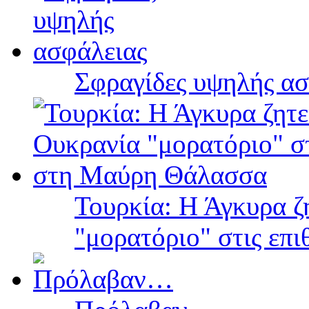
Σφραγίδες υψηλής ασ
Τουρκία: Η Άγκυρα ζ
"μορατόριο" στις επ