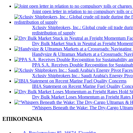
Joint open letter in relation to no compulsory tolls or
Xclusiv Shipbrokers, Inc.: Global crude oil trade duri
redistribution of supply
Dry Bulk Market Stuck in Neutral as Freight Momen
Handysize & Ultramax Markets at a Crossroads: Navig
PPA S.A. Receives Double Recognition for Sustainabi
Xclusiv Shipbrokers Inc.: Saudi Arabia's Energy Piv
IBIA Statement on Recent Marine Fuel Quality Conc
Dry Bulk Market Loses Momentum as Freight Rates 
“Whispers Beneath the Wake: The Dry‑Cargo Ultram
ΕΠΙΚΟΙΝΩΝΙΑ
Λ. Βουλιαγμένης 85, 16674, Γλυφάδα