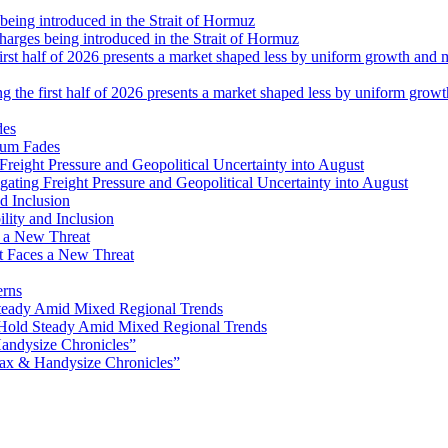
 charges being introduced in the Strait of Hormuz
ng the first half of 2026 presents a market shaped less by uniform grow
tum Fades
ating Freight Pressure and Geopolitical Uncertainty into August
lity and Inclusion
ot Faces a New Threat
erns
Hold Steady Amid Mixed Regional Trends
ax & Handysize Chronicles”