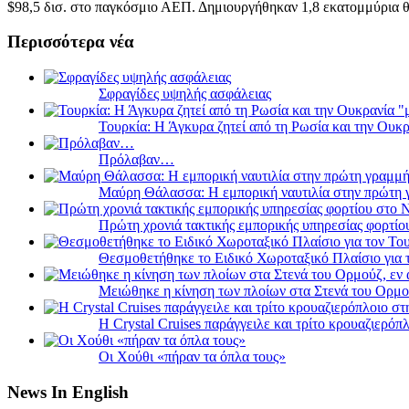
$98,5 δισ. στο παγκόσμιο ΑΕΠ. Δημιουργήθηκαν 1,8 εκατομμύρια θέ
Περισσότερα νέα
Σφραγίδες υψηλής ασφάλειας
Τουρκία: Η Άγκυρα ζητεί από τη Ρωσία και την Ουκ
Πρόλαβαν…
Μαύρη Θάλασσα: Η εμπορική ναυτιλία στην πρώτη 
Πρώτη χρονιά τακτικής εμπορικής υπηρεσίας φορτί
Θεσμοθετήθηκε το Ειδικό Χωροταξικό Πλαίσιο για 
Μειώθηκε η κίνηση των πλοίων στα Στενά του Ορμο
Η Crystal Cruises παράγγειλε και τρίτο κρουαζιερόπλ
Οι Χούθι «πήραν τα όπλα τους»
News In English