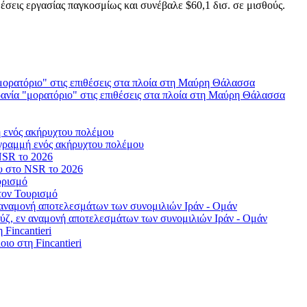
σεις εργασίας παγκοσμίως και συνέβαλε $60,1 δισ. σε μισθούς.
ρανία "μορατόριο" στις επιθέσεις στα πλοία στη Μαύρη Θάλασσα
γραμμή ενός ακήρυχτου πολέμου
ου στο NSR το 2026
τον Τουρισμό
ύζ, εν αναμονή αποτελεσμάτων των συνομιλιών Ιράν - Ομάν
οιο στη Fincantieri