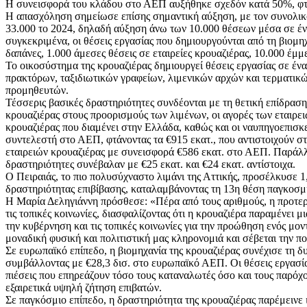
Η συνεισφορά του κλάδου στο ΑΕΠ αυξήθηκε σχεδόν κατά 50%, φτάνο
Η απασχόληση σημείωσε επίσης σημαντική αύξηση, με τον συνολικό
33.000 το 2024, δηλαδή αύξηση άνω των 10.000 θέσεων μέσα σε έ
συγκεκριμένα, οι θέσεις εργασίας που δημιουργούνται από τη βιομ
δαπάνες, 1.000 άμεσες θέσεις σε εταιρείες κρουαζιέρας, 10.000 έμμ
Το οικοσύστημα της κρουαζιέρας δημιουργεί θέσεις εργασίας σε έ
πρακτόρων, ταξιδιωτικών γραφείων, λιμενικών αρχών και τερματικ
προμηθευτών.
Τέσσερις βασικές δραστηριότητες συνδέονται με τη θετική επίδραση
κρουαζιέρας στους προορισμούς των λιμένων, οι αγορές των εταιρει
κρουαζιέρας που διαμένει στην Ελλάδα, καθώς και οι ναυπηγοεπισ
συντελεστή στο ΑΕΠ, φτάνοντας τα €915 εκατ., που αντιστοιχούν 
εταιρειών κρουαζιέρας με συνεισφορά €586 εκατ. στο ΑΕΠ. Παράλλη
δραστηριότητες συνέβαλαν με €25 εκατ. και €24 εκατ. αντίστοιχα.
Ο Πειραιάς, το πιο πολυσύχναστο λιμάνι της Αττικής, προσέλκυσε 
δραστηριότητας επιβίβασης, καταλαμβάνοντας τη 13η θέση παγκοσμ
Η Μαρία Δεληγιάννη πρόσθεσε: «Πέρα από τους αριθμούς, η προτερ
τις τοπικές κοινωνίες, διασφαλίζοντας ότι η κρουαζιέρα παραμένει
την κυβέρνηση και τις τοπικές κοινωνίες για την προώθηση ενός μο
μοναδική φυσική και πολιτιστική μας κληρονομιά και σέβεται την π
Σε ευρωπαϊκό επίπεδο, η βιομηχανία της κρουαζιέρας συνέχισε τη δ
συμβάλλοντας με €28,3 δισ. στο ευρωπαϊκό ΑΕΠ. Οι θέσεις εργασίας
πιέσεις που επηρεάζουν τόσο τους καταναλωτές όσο και τους παρόχ
εξαιρετικά υψηλή ζήτηση επιβατών.
Σε παγκόσμιο επίπεδο, η δραστηριότητα της κρουαζιέρας παρέμεινε