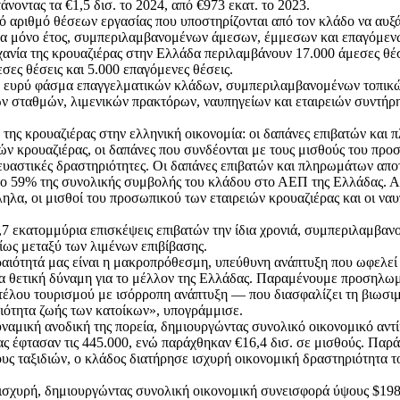
ντας τα €1,5 δισ. το 2024, από €973 εκατ. το 2023.
 αριθμό θέσεων εργασίας που υποστηρίζονται από τον κλάδο να αυξά
να μόνο έτος, συμπεριλαμβανομένων άμεσων, έμμεσων και επαγόμεν
ηχανία της κρουαζιέρας στην Ελλάδα περιλαμβάνουν 17.000 άμεσες θέ
εσες θέσεις και 5.000 επαγόμενες θέσεις.
να ευρύ φάσμα επαγγελματικών κλάδων, συμπεριλαμβανομένων τοπικώ
ών σταθμών, λιμενικών πρακτόρων, ναυπηγείων και εταιρειών συντήρ
 της κρουαζιέρας στην ελληνική οικονομία: οι δαπάνες επιβατών και
ών κρουαζιέρας, οι δαπάνες που συνδέονται με τους μισθούς του προσ
κευαστικές δραστηριότητες. Οι δαπάνες επιβατών και πληρωμάτων απ
στο 59% της συνολικής συμβολής του κλάδου στο ΑΕΠ της Ελλάδας. 
λα, οι μισθοί του προσωπικού των εταιρειών κρουαζιέρας και οι να
1,7 εκατομμύρια επισκέψεις επιβατών την ίδια χρονιά, συμπεριλαμβαν
ίως μεταξύ των λιμένων επιβίβασης.
αιότητά μας είναι η μακροπρόθεσμη, υπεύθυνη ανάπτυξη που ωφελεί 
 μια θετική δύναμη για το μέλλον της Ελλάδας. Παραμένουμε προσηλω
ντέλου τουρισμού με ισόρροπη ανάπτυξη — που διασφαλίζει τη βιωσιμ
οιότητα ζωής των κατοίκων», υπογράμμισε.
υναμική ανοδική της πορεία, δημιουργώντας συνολικό οικονομικό αντί
 έφτασαν τις 445.000, ενώ παράχθηκαν €16,4 δισ. σε μισθούς. Παρά 
ους ταξιδιών, ο κλάδος διατήρησε ισχυρή οικονομική δραστηριότητα 
 ισχυρή, δημιουργώντας συνολική οικονομική συνεισφορά ύψους $198