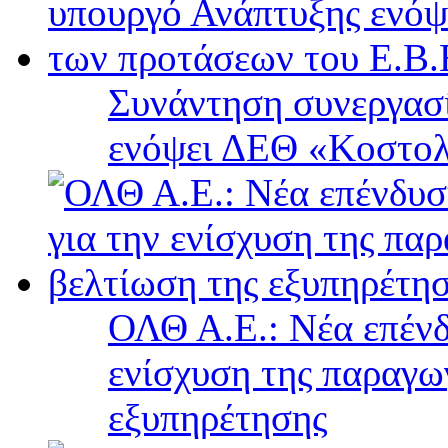
Συνάντηση συνεργασί
ενόψει ΔΕΘ «Κοστολ
ΟΛΘ Α.Ε.: Νέα επένδ
ενίσχυση της παραγω
εξυπηρέτησης