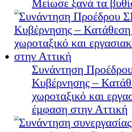
Μείωσε ξανά τα βυθ
Συνάντηση Προέδρου
Κυβέρνησης – Κατάθε
χωροταξικό και εργα
έμφαση στην Αττική