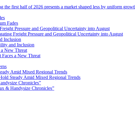
ng the first half of 2026 presents a market shaped less by uniform grow
tum Fades
ating Freight Pressure and Geopolitical Uncertainty into August
lity and Inclusion
ot Faces a New Threat
erns
Hold Steady Amid Mixed Regional Trends
ax & Handysize Chronicles”