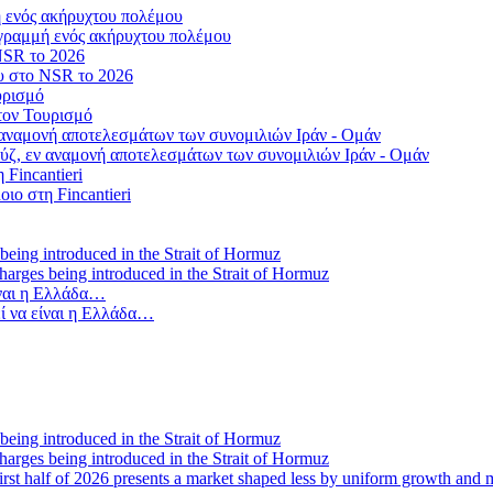
γραμμή ενός ακήρυχτου πολέμου
ου στο NSR το 2026
τον Τουρισμό
ύζ, εν αναμονή αποτελεσμάτων των συνομιλιών Ιράν - Ομάν
οιο στη Fincantieri
 charges being introduced in the Strait of Hormuz
ί να είναι η Ελλάδα…
 charges being introduced in the Strait of Hormuz