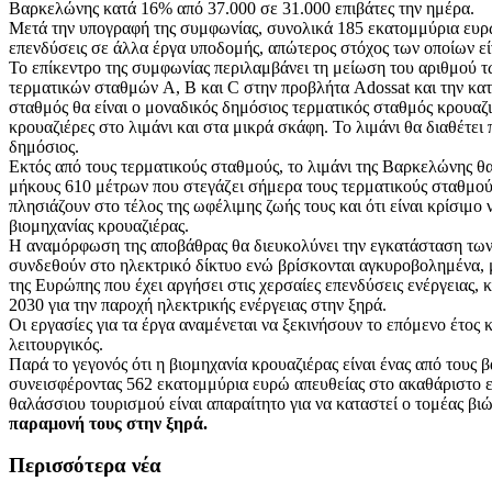
Βαρκελώνης κατά 16% από 37.000 σε 31.000 επιβάτες την ημέρα.
Μετά την υπογραφή της συμφωνίας, συνολικά 185 εκατομμύρια ευρ
επενδύσεις σε άλλα έργα υποδομής, απώτερος στόχος των οποίων είν
Το επίκεντρο της συμφωνίας περιλαμβάνει τη μείωση του αριθμού 
τερματικών σταθμών A, B και C στην προβλήτα Adossat και την κα
σταθμός θα είναι ο μοναδικός δημόσιος τερματικός σταθμός κρουαζ
κρουαζιέρες στο λιμάνι και στα μικρά σκάφη. Το λιμάνι θα διαθέτει 
δημόσιος.
Εκτός από τους τερματικούς σταθμούς, το λιμάνι της Βαρκελώνης 
μήκους 610 μέτρων που στεγάζει σήμερα τους τερματικούς σταθμούς
πλησιάζουν στο τέλος της ωφέλιμης ζωής τους και ότι είναι κρίσιμο
βιομηχανίας κρουαζιέρας.
Η αναμόρφωση της αποβάθρας θα διευκολύνει την εγκατάσταση των 
συνδεθούν στο ηλεκτρικό δίκτυο ενώ βρίσκονται αγκυροβολημένα, μ
της Ευρώπης που έχει αργήσει στις χερσαίες επενδύσεις ενέργειας, 
2030 για την παροχή ηλεκτρικής ενέργειας στην ξηρά.
Οι εργασίες για τα έργα αναμένεται να ξεκινήσουν το επόμενο έτος
λειτουργικός.
Παρά το γεγονός ότι η βιομηχανία κρουαζιέρας είναι ένας από του
συνεισφέροντας 562 εκατομμύρια ευρώ απευθείας στο ακαθάριστο εγ
θαλάσσιου τουρισμού είναι απαραίτητο για να καταστεί ο τομέας βι
παραμονή τους στην ξηρά.
Περισσότερα νέα