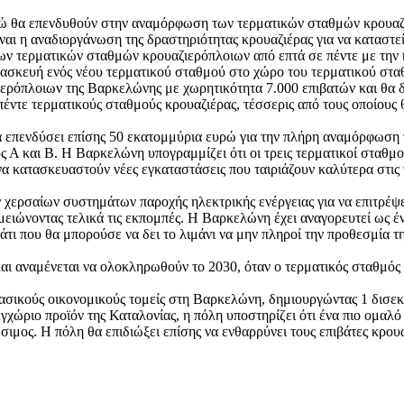
ώ θα επενδυθούν στην αναμόρφωση των τερματικών σταθμών κρουαζι
αι η αναδιοργάνωση της δραστηριότητας κρουαζιέρας για να καταστεί
των τερματικών σταθμών κρουαζιερόπλοιων από επτά σε πέντε με την
τασκευή ενός νέου τερματικού σταθμού στο χώρο του τερματικού στα
ιερόπλοιων της Βαρκελώνης με χωρητικότητα 7.000 επιβατών και θα δ
πέντε τερματικούς σταθμούς κρουαζιέρας, τέσσερις από τους οποίους θα
θα επενδύσει επίσης 50 εκατομμύρια ευρώ για την πλήρη αναμόρφωση 
 Α και Β. Η Βαρκελώνη υπογραμμίζει ότι οι τρεις τερματικοί σταθμο
 να κατασκευαστούν νέες εγκαταστάσεις που ταιριάζουν καλύτερα στις 
χερσαίων συστημάτων παροχής ηλεκτρικής ενέργειας για να επιτρέψε
ειώνοντας τελικά τις εκπομπές. Η Βαρκελώνη έχει αναγορευτεί ως έ
κάτι που θα μπορούσε να δει το λιμάνι να μην πληροί την προθεσμία 
 και αναμένεται να ολοκληρωθούν το 2030, όταν ο τερματικός σταθμός
ς βασικούς οικονομικούς τομείς στη Βαρκελώνη, δημιουργώντας 1 δισ
χώριο προϊόν της Καταλονίας, η πόλη υποστηρίζει ότι ένα πιο ομαλό
ώσιμος. Η πόλη θα επιδιώξει επίσης να ενθαρρύνει τους επιβάτες κρου