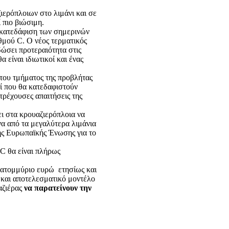
ερόπλοιων στο λιμάνι και σε
 πιο βιώσιμη.
 κατεδάφιση των σημερινών
θμού C. Ο νέος τερματικός
ώσει προτεραιότητα στις
 είναι ιδιωτικοί και ένας
του τμήματος της προβλήτας
ί που θα κατεδαφιστούν
τρέχουσες απαιτήσεις της
ι στα κρουαζιερόπλοια να
να από τα μεγαλύτερα λιμάνια
της Ευρωπαϊκής Ένωσης για το
 C θα είναι πλήρως
εκατομμύριο ευρώ ετησίως και
 και αποτελεσματικό μοντέλο
αζιέρας
να παρατείνουν την