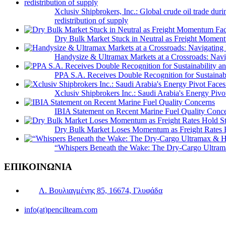
Xclusiv Shipbrokers, Inc.: Global crude oil trade duri
redistribution of supply
Dry Bulk Market Stuck in Neutral as Freight Momen
Handysize & Ultramax Markets at a Crossroads: Navig
PPA S.A. Receives Double Recognition for Sustainabi
Xclusiv Shipbrokers Inc.: Saudi Arabia's Energy Piv
IBIA Statement on Recent Marine Fuel Quality Conc
Dry Bulk Market Loses Momentum as Freight Rates 
“Whispers Beneath the Wake: The Dry‑Cargo Ultram
ΕΠΙΚΟΙΝΩΝΙΑ
Λ. Βουλιαγμένης 85, 16674, Γλυφάδα
info(at)pencilteam.com