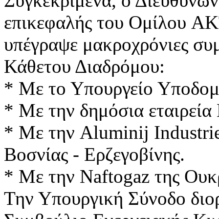
Συγκεκριμένα, ο Διευθύνων
επικεφαλής του Ομίλου AK
υπέγραψε μακροχρόνιες συ
Κάθετου Διαδρόμου:
* Με το Υπουργείο Υποδομώ
* Με την δημόσια εταιρε
* Με την Aluminij Industri
Βοσνίας - Ερζεγοβίνης.
* Με την Naftogaz της Ουκ
Την Υπουργική Σύνοδο διο