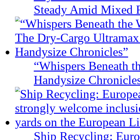
Steady Amid Mixed R
“Whispers Beneath t
Handysize Chronicle
Ship Recycling: Eur