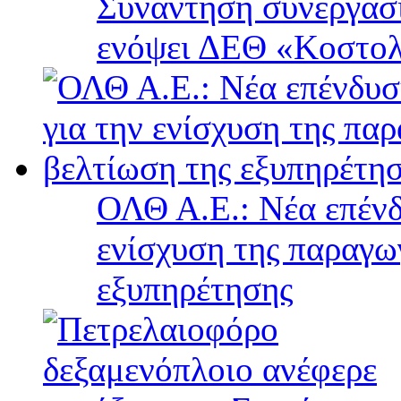
Συνάντηση συνεργασί
ενόψει ΔΕΘ «Κοστολ
ΟΛΘ Α.Ε.: Νέα επένδ
ενίσχυση της παραγω
εξυπηρέτησης