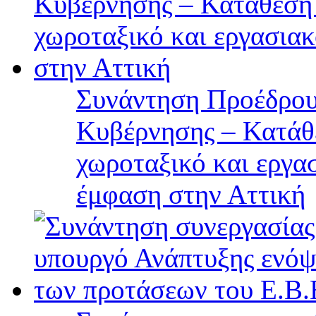
Συνάντηση Προέδρου
Κυβέρνησης – Κατάθε
χωροταξικό και εργα
έμφαση στην Αττική