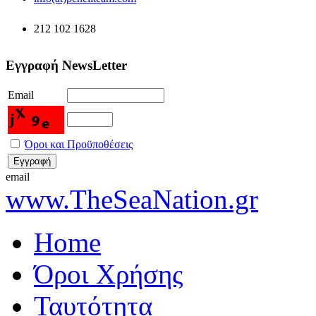
212 102 1628
Εγγραφή NewsLetter
Email
Όροι και Προϋποθέσεις
email
www.TheSeaNation.gr
Home
Όροι Χρήσης
Ταυτότητα