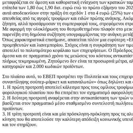
μεταφράζεται σε άμεση και καθοριστική ενίσχυση των κρατικών ταμ
επίπεδα των 1,80 έως 1,90 δισ. ευρώ ενώ το πρώτο εξάμηνο του 2026
αυτά αποδεικνύουν στην πράξη ότι σχεδόν 1 στα 4 ευρώ (25%) των
απευθείας από τις αγορές τροφίμων και ειδών πρώτης ανάγκης. Ακό
ζήτηση, αλλά προσάρμοσαν τη συμπεριφορά τους, στρεφόμενοι στρατ
Με αφορμή την ολοκλήρωση του θεσμοθετημένου πλαφόν στο μεικτό
παρενέβη στη δημόσια συζήτηση υπογραμμίζοντας την ανάγκη μετάβ
Όπως χαρακτηριστικά επισήμανε, απαιτείται πλέον μια ευρύτερη «Ε
προμηθευτών και λιανεμπορίου. Στόχος είναι η συγκράτηση των τιμ
αποτελεί το πολυτιμότερο κεφάλαιο των επιχειρήσεων. Ο Πρόεδρος τ
άμεσα και σε πραγματικό χρόνο τις μειώσεις του κόστους αντικατάσ
πλήρως τεκμηριωμένη. Ζητούμενο δεν είναι τα προσωρινά μέτρα, αλ
κατηγοριών και 2.000 κωδικών προϊόντων.
Στο πλαίσιο αυτό, το ΕΒΕΠ προτρέπει την Πολιτεία και τους επιχε
συναντίληψης σούπερ-μάρκετ και καταναλωτών» όπως δηλώνει και 
1. Η πρώτη προτροπή αποτελεί κάλεσμα προς τους ομίλους τροφίμω
φορολογικού πλαισίου που θα επιτρέπει τον σχηματισμό αφορολόγη
2. Η δεύτερη προτροπή αναφέρεται στην αντικατάσταση των τριών 
βασίζεται στον πραγματικό μέσο σταθμισμένο συντελεστή πωλήσεων 
προϊόντων.
3. Η τρίτη προτροπή είναι και μία πρόσκληση-πρόκληση προς τις 
κίνηση που θα αποτελούσε την καλύτερη απόδειξη κοινωνικής υπευθ
και τον στηρίζουν.