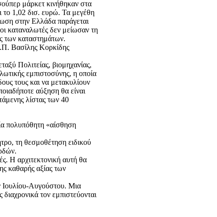
 σούπερ μάρκετ κινήθηκαν στα
 το 1,02 δισ. ευρώ. Τα μεγέθη
λωση στην Ελλάδα παράγεται
 οι καταναλωτές δεν μείωσαν τη
ές των καταστημάτων.
.Π. Βασίλης Κορκίδης
ταξύ Πολιτείας, βιομηχανίας,
λωτικής εμπιστοσύνης, η οποία
δους τους και να μετακυλίουν
ποιαδήποτε αύξηση θα είναι
τάμενης λίστας των 40
μία πολυπόθητη «αίσθηση
τρο, τη θεσμοθέτηση ειδικού
ρδών.
ς. Η αρχιτεκτονική αυτή θα
ης καθαρής αξίας των
ν Ιουλίου-Αυγούστου. Μια
 διαχρονικά τον εμπιστεύονται