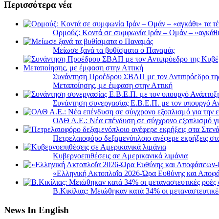
Περισσότερα νέα
Ορμούζ: Κοντά σε συμφωνία Ιράν – Ομάν – «αγκάθι» 
Μείωσε ξανά τα βυθίσματα ο Παναμάς
Συνάντηση Προέδρου ΣΒΑΠ με τον Αντιπρόεδρο της 
Μεταποίησης, με έμφαση στην Αττική
Συνάντηση συνεργασίας Ε.Β.Ε.Π. με τον υπουργό 
ΟΛΘ Α.Ε.: Νέα επένδυση σε σύγχρονο εξοπλισμό για
Πετρελαιοφόρο δεξαμενόπλοιο ανέφερε εκρήξεις στ
Κυβερνοεπιθέσεις σε Αμερικανικά λιμάνια
«Ελληνική Ακτοπλοΐα 2026-Ώρα Ευθύνης και Αποφά
B.Κικίλιας: Μειώθηκαν κατά 34% οι μεταναστευτικέ
News In English