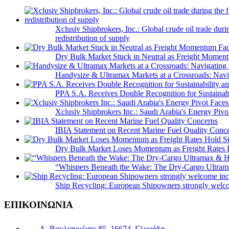
Xclusiv Shipbrokers, Inc.: Global crude oil trade duri
redistribution of supply
Dry Bulk Market Stuck in Neutral as Freight Momen
Handysize & Ultramax Markets at a Crossroads: Navig
PPA S.A. Receives Double Recognition for Sustainabi
Xclusiv Shipbrokers Inc.: Saudi Arabia's Energy Piv
IBIA Statement on Recent Marine Fuel Quality Conc
Dry Bulk Market Loses Momentum as Freight Rates 
“Whispers Beneath the Wake: The Dry‑Cargo Ultram
Ship Recycling: European Shipowners strongly welcom
ΕΠΙΚΟΙΝΩΝΙΑ
Λ. Βουλιαγμένης 85, 16674, Γλυφάδα