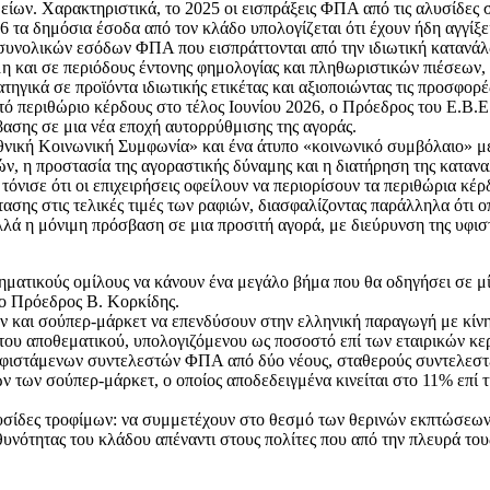
είων. Χαρακτηριστικά, το 2025 οι εισπράξεις ΦΠΑ από τις αλυσίδες
 τα δημόσια έσοδα από τον κλάδο υπολογίζεται ότι έχουν ήδη αγγίξει
 συνολικών εσόδων ΦΠΑ που εισπράττονται από την ιδιωτική κατανά
μη και σε περιόδους έντονης φημολογίας και πληθωριστικών πιέσεων,
ηγικά σε προϊόντα ιδιωτικής ετικέτας και αξιοποιώντας τις προσφορ
 περιθώριο κέρδους στο τέλος Ιουνίου 2026, ο Πρόεδρος του Ε.Β.Ε
ασης σε μια νέα εποχή αυτορρύθμισης της αγοράς.
θνική Κοινωνική Συμφωνία» και ένα άτυπο «κοινωνικό συμβόλαιο» με
ών, η προστασία της αγοραστικής δύναμης και η διατήρηση της κατανα
όνισε ότι οι επιχειρήσεις οφείλουν να περιορίσουν τα περιθώρια κέρ
τασης στις τελικές τιμές των ραφιών, διασφαλίζοντας παράλληλα ότι ο
λά η μόνιμη πρόσβαση σε μια προσιτή αγορά, με διεύρυνση της υφισ
ιρηματικούς ομίλους να κάνουν ένα μεγάλο βήμα που θα οδηγήσει σε 
ο Πρόεδρος Β. Κορκίδης.
ν και σούπερ-μάρκετ να επενδύσουν στην ελληνική παραγωγή με κίνη
του αποθεματικού, υπολογιζόμενου ως ποσοστό επί των εταιρικών κε
υφιστάμενων συντελεστών ΦΠΑ από δύο νέους, σταθερούς συντελεστέ
των σούπερ-μάρκετ, ο οποίος αποδεδειγμένα κινείται στο 11% επί τ
αλυσίδες τροφίμων: να συμμετέχουν στο θεσμό των θερινών εκπτώσεω
υνότητας του κλάδου απέναντι στους πολίτες που από την πλευρά τους