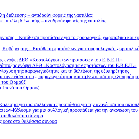
τα τέλη διέλευσης – αντιδρούν φορείς της ναυτιλίας
Κυβέρνησης – Κατάθεση προτάσεων για το φορολογικό, χωροταξικό 
Ανάπτυξης ενόψει ΔΕΘ «Κοστολόγηση των προτάσεων του Ε.Β.Ε.Π.»
 την ενίσχυση της παραγωγικότητας και τη βελτίωση της εξυπηρέτησ
α Στενά του Ορμούζ
σεων-Κάλεσμα για μια συλλογική προσπάθεια για την ανανέωση του
ς ροές στα θαλάσσια σύνορα