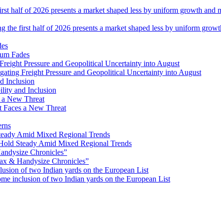
ng the first half of 2026 presents a market shaped less by uniform grow
tum Fades
ating Freight Pressure and Geopolitical Uncertainty into August
lity and Inclusion
ot Faces a New Threat
erns
Hold Steady Amid Mixed Regional Trends
ax & Handysize Chronicles”
e inclusion of two Indian yards on the European List