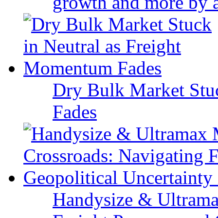
growth and more by a 
Dry Bulk Market Stu
Fades
Handysize & Ultramax