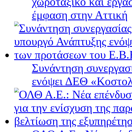
χωροταξικό και εργα
έμφαση στην Αττική
Συνάντηση συνεργασί
ενόψει ΔΕΘ «Κοστολ