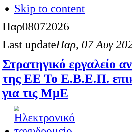
Skip to content
Παρ
08
07
2026
Last update
Παρ, 07 Αυγ 20
Στρατηγικό εργαλείο α
της ΕΕ Το Ε.Β.Ε.Π. επι
για τις ΜμΕ