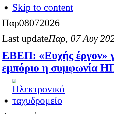
Skip to content
Παρ
08
07
2026
Last update
Παρ, 07 Αυγ 20
ΕΒΕΠ: «Ευχής έργον» γι
εμπόριο η συμφωνία Η