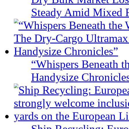
Steady Amid Mixed R
“Whispers Beneath t
Handysize Chronicle
Ship Recycling: Eur