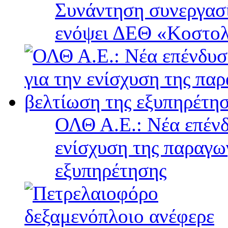
Συνάντηση συνεργασί
ενόψει ΔΕΘ «Κοστολ
ΟΛΘ Α.Ε.: Νέα επένδ
ενίσχυση της παραγω
εξυπηρέτησης