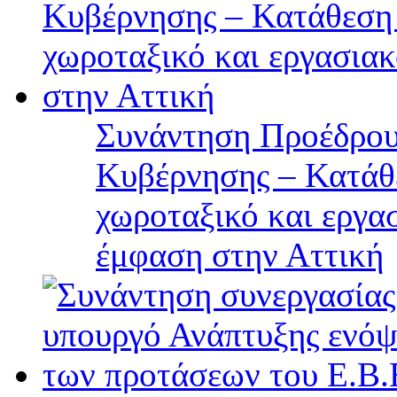
Συνάντηση Προέδρου
Κυβέρνησης – Κατάθε
χωροταξικό και εργα
έμφαση στην Αττική