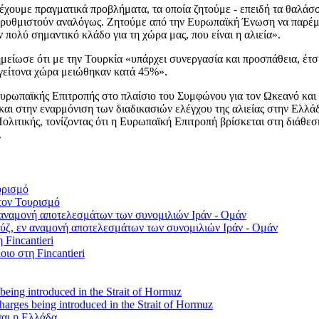
 έχουμε πραγματικά προβλήματα, τα οποία ζητούμε - επειδή τα θαλάσσ
να ρυθμιστούν αναλόγως. Ζητούμε από την Ευρωπαϊκή Ένωση να παρέμβ
 πολύ σημαντικό κλάδο για τη χώρα μας, που είναι η αλιεία».
μείωσε ότι με την Τουρκία «υπάρχει συνεργασία και προσπάθεια, έτσι
η γείτονα χώρα μειώθηκαν κατά 45%».
υρωπαϊκής Επιτροπής στο πλαίσιο του Συμφώνου για τον Ωκεανό και τ
αι στην εναρμόνιση των διαδικασιών ελέγχου της αλιείας στην Ελλάδ
ολιτικής, τονίζοντας ότι η Ευρωπαϊκή Επιτροπή βρίσκεται στη διάθεσ
.
τον Τουρισμό
ύζ, εν αναμονή αποτελεσμάτων των συνομιλιών Ιράν - Ομάν
οιο στη Fincantieri
 charges being introduced in the Strait of Hormuz