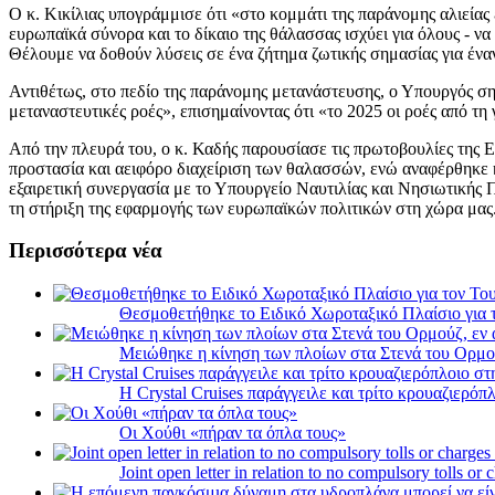
Ο κ. Κικίλιας υπογράμμισε ότι «στο κομμάτι της παράνομης αλιείας
ευρωπαϊκά σύνορα και το δίκαιο της θάλασσας ισχύει για όλους - 
Θέλουμε να δοθούν λύσεις σε ένα ζήτημα ζωτικής σημασίας για έναν
Αντιθέτως, στο πεδίο της παράνομης μετανάστευσης, ο Υπουργός ση
μεταναστευτικές ροές», επισημαίνοντας ότι «το 2025 οι ροές από τ
Από την πλευρά του, ο κ. Καδής παρουσίασε τις πρωτοβουλίες της Ε
προστασία και αειφόρο διαχείριση των θαλασσών, ενώ αναφέρθηκε κ
εξαιρετική συνεργασία με το Υπουργείο Ναυτιλίας και Νησιωτικής Π
τη στήριξη της εφαρμογής των ευρωπαϊκών πολιτικών στη χώρα μας
Περισσότερα νέα
Θεσμοθετήθηκε το Ειδικό Χωροταξικό Πλαίσιο για 
Μειώθηκε η κίνηση των πλοίων στα Στενά του Ορμο
Η Crystal Cruises παράγγειλε και τρίτο κρουαζιερόπλ
Οι Χούθι «πήραν τα όπλα τους»
Joint open letter in relation to no compulsory tolls or