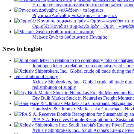
Η επόμενη παγκόσμια δύναμη στα υδροπλάνα μπορε
Ρήνος και Δούναβης «αλλάζουν» τα logistics
Ορμούζ: Κοντά σε συμφωνία Ιράν – Ομάν – «αγκάθι» 
Μείωσε ξανά τα βυθίσματα ο Παναμάς
News In English
Joint open letter in relation to no compulsory tolls or
Xclusiv Shipbrokers, Inc.: Global crude oil trade duri
redistribution of supply
Dry Bulk Market Stuck in Neutral as Freight Momen
Handysize & Ultramax Markets at a Crossroads: Navig
PPA S.A. Receives Double Recognition for Sustainabi
Xclusiv Shipbrokers Inc.: Saudi Arabia's Energy Piv