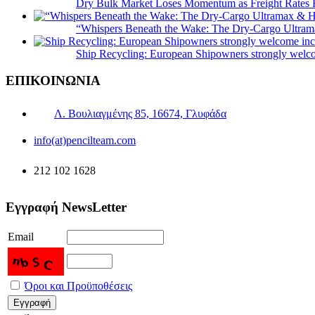
Dry Bulk Market Loses Momentum as Freight Rates 
“Whispers Beneath the Wake: The Dry‑Cargo Ultram
Ship Recycling: European Shipowners strongly welcom
ΕΠΙΚΟΙΝΩΝΙΑ
Λ. Βουλιαγμένης 85, 16674, Γλυφάδα
info(at)pencilteam.com
212 102 1628
Εγγραφή NewsLetter
Email
Όροι και Προϋποθέσεις