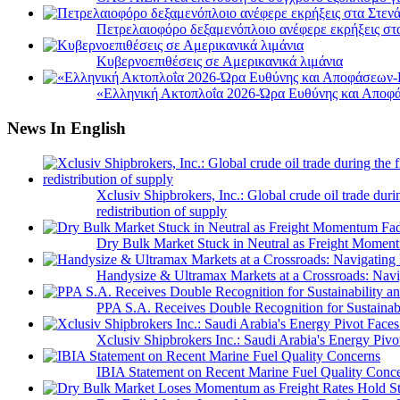
Πετρελαιοφόρο δεξαμενόπλοιο ανέφερε εκρήξεις στ
Κυβερνοεπιθέσεις σε Αμερικανικά λιμάνια
«Ελληνική Ακτοπλοΐα 2026-Ώρα Ευθύνης και Αποφά
News In English
Xclusiv Shipbrokers, Inc.: Global crude oil trade duri
redistribution of supply
Dry Bulk Market Stuck in Neutral as Freight Momen
Handysize & Ultramax Markets at a Crossroads: Navig
PPA S.A. Receives Double Recognition for Sustainabi
Xclusiv Shipbrokers Inc.: Saudi Arabia's Energy Piv
IBIA Statement on Recent Marine Fuel Quality Conc