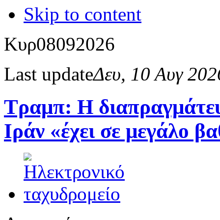
Skip to content
Κυρ
08
09
2026
Last update
Δευ, 10 Αυγ 20
Τραμπ: Η διαπραγμάτευ
Ιράν «έχει σε μεγάλο β