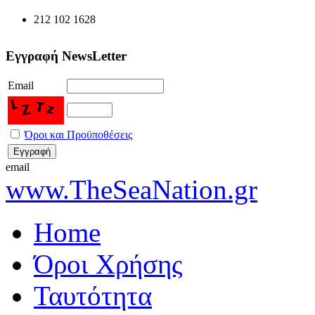
212 102 1628
Εγγραφή NewsLetter
Email
Όροι και Προϋποθέσεις
email
www.TheSeaNation.gr
Home
Όροι Χρήσης
Ταυτότητα