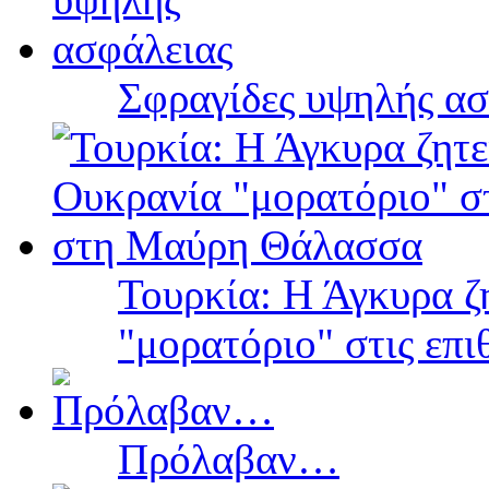
Σφραγίδες υψηλής ασ
Τουρκία: Η Άγκυρα ζ
"μορατόριο" στις επ
Πρόλαβαν…