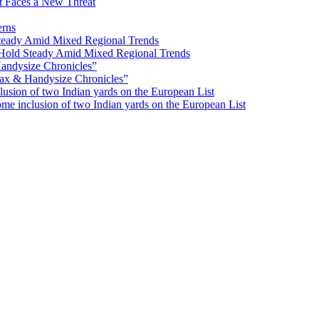
ot Faces a New Threat
erns
Hold Steady Amid Mixed Regional Trends
ax & Handysize Chronicles”
e inclusion of two Indian yards on the European List