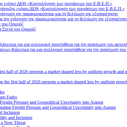
Ανάπτυξης ενόψει ΔΕΘ «Κοστολόγηση των προτάσεων του Ε.Β.Ε.Π.»
 την ενίσχυση της παραγωγικότητας και τη βελτίωση της εξυπηρέτησ
α Στενά του Ορμούζ
σεων-Κάλεσμα για μια συλλογική προσπάθεια για την ανανέωση του
ng the first half of 2026 presents a market shaped less by uniform grow
tum Fades
ating Freight Pressure and Geopolitical Uncertainty into August
lity and Inclusion