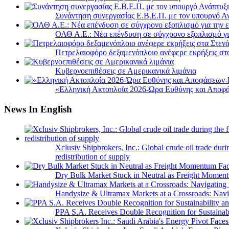
Συνάντηση συνεργασίας Ε.Β.Ε.Π. με τον υπουργό 
ΟΛΘ Α.Ε.: Νέα επένδυση σε σύγχρονο εξοπλισμό για
Πετρελαιοφόρο δεξαμενόπλοιο ανέφερε εκρήξεις στ
Κυβερνοεπιθέσεις σε Αμερικανικά λιμάνια
«Ελληνική Ακτοπλοΐα 2026-Ώρα Ευθύνης και Αποφά
News In English
Xclusiv Shipbrokers, Inc.: Global crude oil trade duri
redistribution of supply
Dry Bulk Market Stuck in Neutral as Freight Momen
Handysize & Ultramax Markets at a Crossroads: Navig
PPA S.A. Receives Double Recognition for Sustainabi