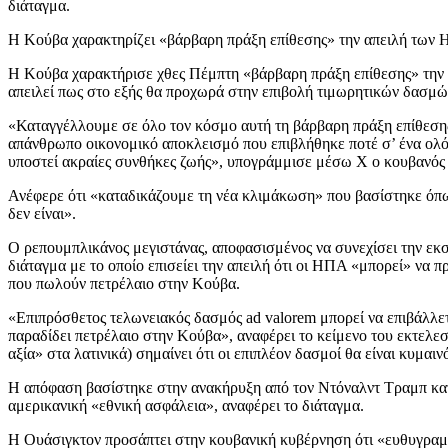
διάταγμα.
Η Κούβα χαρακτηρίζει «βάρβαρη πράξη επίθεσης» την απειλή των Η
Η Κούβα χαρακτήρισε χθες Πέμπτη «βάρβαρη πράξη επίθεσης» την
απειλεί πως στο εξής θα προχωρά στην επιβολή τιμωρητικών δασμώ
«Καταγγέλλουμε σε όλο τον κόσμο αυτή τη βάρβαρη πράξη επίθεσης ε
απάνθρωπο οικονομικό αποκλεισμό που επιβλήθηκε ποτέ σ’ ένα ολό
υποστεί ακραίες συνθήκες ζωής», υπογράμμισε μέσω X ο κουβανό
Ανέφερε ότι «καταδικάζουμε τη νέα κλιμάκωση» που βασίστηκε όπω
δεν είναι».
Ο ρεπουμπλικάνος μεγιστάνας, αποφασισμένος να συνεχίσει την εκσ
διάταγμα με το οποίο επισείει την απειλή ότι οι ΗΠΑ «μπορεί» να
που πωλούν πετρέλαιο στην Κούβα.
«Επιπρόσθετος τελωνειακός δασμός ad valorem μπορεί να επιβάλλε
παραδίδει πετρέλαιο στην Κούβα», αναφέρει το κείμενο του εκτελε
αξία» στα λατινικά) σημαίνει ότι οι επιπλέον δασμοί θα είναι κυμα
Η απόφαση βασίστηκε στην ανακήρυξη από τον Ντόναλντ Τραμπ κατάσ
αμερικανική «εθνική ασφάλεια», αναφέρει το διάταγμα.
Η Ουάσιγκτον προσάπτει στην κουβανική κυβέρνηση ότι «ευθυγραμμί