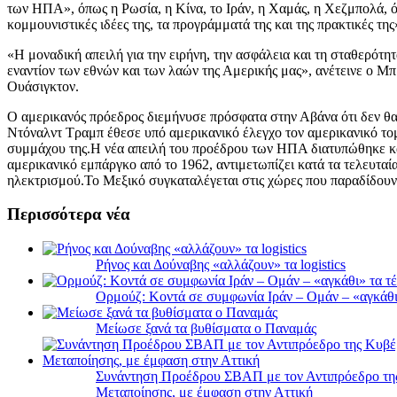
των ΗΠΑ», όπως η Ρωσία, η Κίνα, το Ιράν, η Χαμάς, η Χεζμπολά, ότι
κομμουνιστικές ιδέες της, τα προγράμματά της και της πρακτικές της
«Η μοναδική απειλή για την ειρήνη, την ασφάλεια και τη σταθερότητ
εναντίον των εθνών και των λαών της Αμερικής μας», ανέτεινε ο Μ
Ουάσιγκτον.
Ο αμερικανός πρόεδρος διεμήνυσε πρόσφατα στην Αβάνα ότι δεν θα
Ντόναλντ Τραμπ έθεσε υπό αμερικανικό έλεγχο τον αμερικανικό τομ
συμμάχου της.Η νέα απειλή του προέδρου των ΗΠΑ διατυπώθηκε κα
αμερικανικό εμπάργκο από το 1962, αντιμετωπίζει κατά τα τελευταί
ηλεκτρισμού.Το Μεξικό συγκαταλέγεται στις χώρες που παραδίδου
Περισσότερα νέα
Ρήνος και Δούναβης «αλλάζουν» τα logistics
Ορμούζ: Κοντά σε συμφωνία Ιράν – Ομάν – «αγκάθι» 
Μείωσε ξανά τα βυθίσματα ο Παναμάς
Συνάντηση Προέδρου ΣΒΑΠ με τον Αντιπρόεδρο της 
Μεταποίησης, με έμφαση στην Αττική