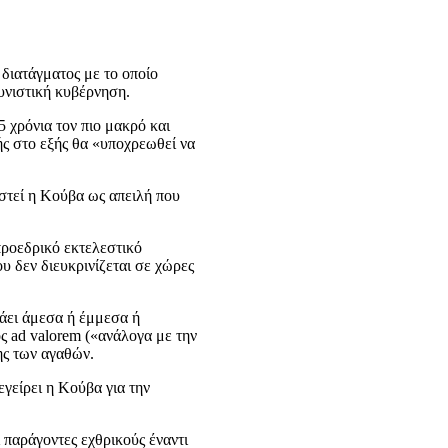
ιατάγματος με το οποίο
υνιστική κυβέρνηση.
 χρόνια τον πιο μακρό και
ς στο εξής θα «υποχρεωθεί να
στεί η Κούβα ως απειλή που
προεδρικό εκτελεστικό
 δεν διευκρινίζεται σε χώρες
άει άμεσα ή έμμεσα ή
ς ad valorem («ανάλογα με την
σης των αγαθών.
γείρει η Κούβα για την
 παράγοντες εχθρικούς έναντι