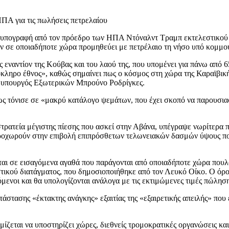
ΠΑ για τις πωλήσεις πετρελαίου
 υπογραφή από τον πρόεδρο των ΗΠΑ Ντόναλντ Τραμπ εκτελεστικού δ
ν σε οποιαδήποτε χώρα προμηθεύει με πετρέλαιο τη νήσο υπό κομμο
ναντίον της Κούβας και του λαού της, που υπομένει για πάνω από 65
κληρο έθνος», καθώς σημαίνει πως ο κόσμος στη χώρα της Καραϊβική
ς υπουργός Εξωτερικών Μπρούνο Ροδρίγκες.
ς τόνισε σε «μακρύ κατάλογο ψεμάτων, που έχει σκοπό να παρουσια
τρατεία μέγιστης πίεσης που ασκεί στην Αβάνα, υπέγραψε νωρίτερα 
 προχωρούν στην επιβολή επιπρόσθετων τελωνειακών δασμών ύψους που
ται σε εισαγόμενα αγαθά που παράγονται από οποιαδήποτε χώρα πουλ
στικού διατάγματος, που δημοσιοποιήθηκε από τον Λευκό Οίκο. Ο όρο
ινόμενοι και θα υπολογίζονται ανάλογα με τις εκτιμώμενες τιμές πώλη
τασης «έκτακτης ανάγκης» εξαιτίας της «εξαιρετικής απειλής» που ε
ζεται να υποστηρίζει χώρες, διεθνείς τρομοκρατικές οργανώσεις και