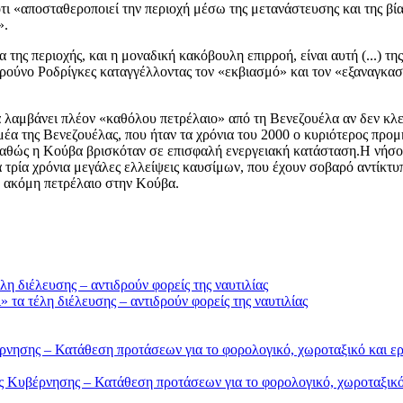
 «αποσταθεροποιεί την περιοχή μέσω της μετανάστευσης και της βίας»
».
α της περιοχής, και η μοναδική κακόβουλη επιρροή, είναι αυτή (...) 
προύνο Ροδρίγκες καταγγέλλοντας τον «εκβιασμό» και τον «εξαναγκασ
 λαμβάνει πλέον «καθόλου πετρέλαιο» από τη Βενεζουέλα αν δεν κλε
έα της Βενεζουέλας, που ήταν τα χρόνια του 2000 ο κυριότερος προ
θώς η Κούβα βρισκόταν σε επισφαλή ενεργειακή κατάσταση.Η νήσος,
α τρία χρόνια μεγάλες ελλείψεις καυσίμων, που έχουν σοβαρό αντίκτ
ν ακόμη πετρέλαιο στην Κούβα.
τα τέλη διέλευσης – αντιδρούν φορείς της ναυτιλίας
Κυβέρνησης – Κατάθεση προτάσεων για το φορολογικό, χωροταξικό 