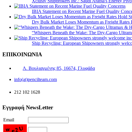
Xclusiv Shipbrokers Inc.: Saudi Arabia's Energy Piv
IBIA Statement on Recent Marine Fuel Quality Conc
Dry Bulk Market Loses Momentum as Freight Rates 
“Whispers Beneath the Wake: The Dry‑Cargo Ultram
Ship Recycling: European Shipowners strongly welcom
ΕΠΙΚΟΙΝΩΝΙΑ
Λ. Βουλιαγμένης 85, 16674, Γλυφάδα
info(at)pencilteam.com
212 102 1628
Εγγραφή NewsLetter
Email