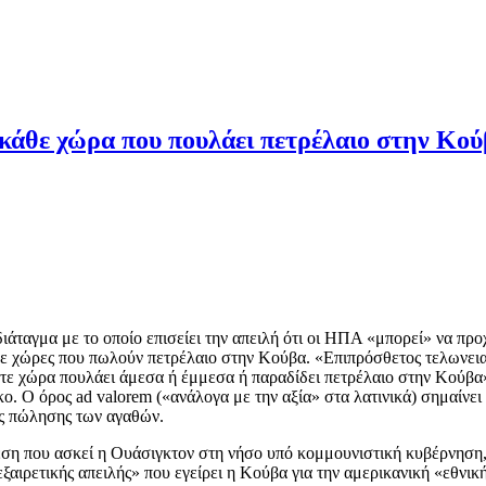
κάθε χώρα που πουλάει πετρέλαιο στην Κο
άταγμα με το οποίο επισείει την απειλή ότι οι ΗΠΑ «μπορεί» να πρ
σε χώρες που πωλούν πετρέλαιο στην Κούβα. «Επιπρόσθετος τελωνεια
τε χώρα πουλάει άμεσα ή έμμεσα ή παραδίδει πετρέλαιο στην Κούβα»
 Ο όρος ad valorem («ανάλογα με την αξία» στα λατινικά) σημαίνει ό
ές πώλησης των αγαθών.
ση που ασκεί η Ουάσιγκτον στη νήσο υπό κομμουνιστική κυβέρνηση,
ξαιρετικής απειλής» που εγείρει η Κούβα για την αμερικανική «εθνικ