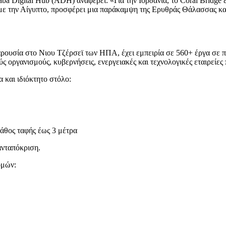
a Digital Hub (ADH) αναφέρει: «Για την Ιορδανία, το Coral Bridge ε
ς με την Αίγυπτο, προσφέρει μια παράκαμψη της Ερυθράς Θάλασσας κ
παρουσία στο Νιου Τζέρσεϊ των ΗΠΑ, έχει εμπειρία σε 560+ έργα σε 
ύς οργανισμούς, κυβερνήσεις, ενεργειακές και τεχνολογικές εταιρείες
 και ιδιόκτητο στόλο:
άθος ταφής έως 3 μέτρα
ανταπόκριση.
ομών: