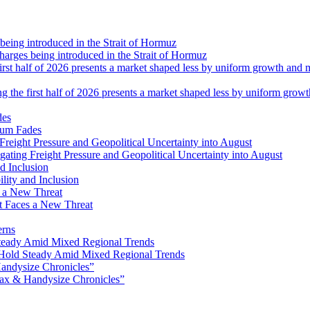
 charges being introduced in the Strait of Hormuz
ng the first half of 2026 presents a market shaped less by uniform grow
tum Fades
ating Freight Pressure and Geopolitical Uncertainty into August
lity and Inclusion
ot Faces a New Threat
erns
Hold Steady Amid Mixed Regional Trends
ax & Handysize Chronicles”