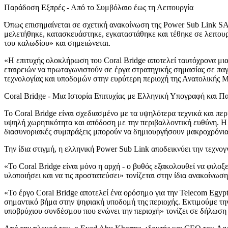
Παράδοση Εξπρές - Από το Συμβόλαιο έως τη Λειτουργία
Όπως επισημαίνεται σε σχετική ανακοίνωση της Power Sub Link SA 
μελετήθηκε, κατασκευάστηκε, εγκαταστάθηκε και τέθηκε σε λειτουρ
του καλωδίου» και σημειώνεται.
«H επιτυχής ολοκλήρωση του Coral Bridge αποτελεί ταυτόχρονα μια
εταιρειών να πρωταγωνιστούν σε έργα στρατηγικής σημασίας σε παγ
τεχνολογίας και υποδομών στην ευρύτερη περιοχή της Ανατολικής 
Coral Bridge - Μια Ιστορία Επιτυχίας με Ελληνική Υπογραφή και 
Το Coral Bridge είναι σχεδιασμένο με τα υψηλότερα τεχνικά και π
υψηλή χωρητικότητα και απόδοση με την περιβαλλοντική ευθύνη. Η
διασυνοριακές συμπράξεις μπορούν να δημιουργήσουν μακροχρόνια α
Την ίδια στιγμή, η ελληνική Power Sub Link αποδεικνύει την τεχνογν
«Το Coral Bridge είναι μόνο η αρχή - ο βυθός εξακολουθεί να φιλοξεν
υλοποιήσει και να τις προστατεύσει» τονίζεται στην ίδια ανακοίνωση
«Το έργο Coral Bridge αποτελεί ένα ορόσημο για την Telecom Egy
σημαντικό βήμα στην ψηφιακή υποδομή της περιοχής. Εκτιμούμε την
υποβρύχιου συνδέσμου που ενώνει την περιοχή» τονίζει σε δήλωσ