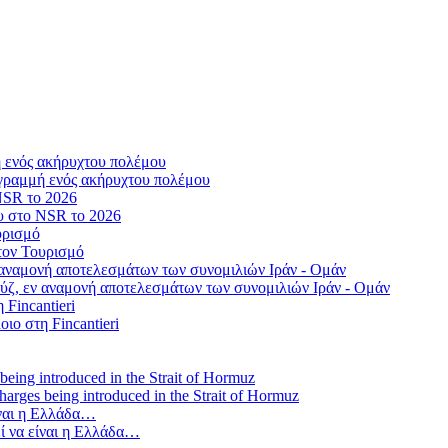
γραμμή ενός ακήρυχτου πολέμου
ου στο NSR το 2026
τον Τουρισμό
ύζ, εν αναμονή αποτελεσμάτων των συνομιλιών Ιράν - Ομάν
οιο στη Fincantieri
 charges being introduced in the Strait of Hormuz
ί να είναι η Ελλάδα…