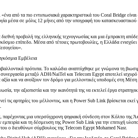
«ένα από τα πιο εντυπωσιακά χαρακτηριστικά του Coral Bridge είναι 
γία μέσα σε μόλις 12 μήνες από την υπογραφή του κατασκευαστικού 
 διεθνή προβολή της ελληνικής τεχνογνωσίας και μια έμπρακτη απόδε
κόσμιο επίπεδο. Μέσα από τέτοιες πρωτοβουλίες, η Ελλάδα ενισχύει
Μεσογείου».
Παγκόσμια Εμβέλεια
εριβαλλοντικά πρότυπα. Το καλώδιο αναπτύχθηκε με γνώμονα τη βιωσι
 συνεργασία μεταξύ ADH/NaiTel και Telecom Egypt αποτελεί ισχυρό 
ξία και να ανοίξουν τον δρόμο για μελλοντικές υποδομές στη Μέση 
ωσία, την αξιοπιστία και την ικανότητά της να εκτελεί έργα στρατηγι
εί τις αρτηρίες του μέλλοντος, και η Power Sub Link βρίσκεται εκεί γι
.
pt, παρέχοντας μια υπερσύγχρονη ψηφιακή σύνδεση στον Κόλπο της 
 εμπειρία και τη δέσμευση της Power Sub Link για την επιτυχή υλοπ
η του ο διευθύνων σύμβουλος της Telecom Egypt Mohamed Nasr.