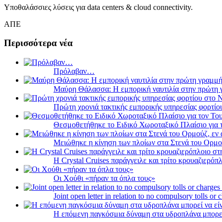
Υποθαλάσσιες λύσεις για data centers & cloud connectivity.
ΑΠΕ
Περισσότερα νέα
Πρόλαβαν…
Μαύρη Θάλασσα: Η εμπορική ναυτιλία στην πρώτη 
Πρώτη χρονιά τακτικής εμπορικής υπηρεσίας φορτί
Θεσμοθετήθηκε το Ειδικό Χωροταξικό Πλαίσιο για 
Μειώθηκε η κίνηση των πλοίων στα Στενά του Ορμο
Η Crystal Cruises παράγγειλε και τρίτο κρουαζιερόπλ
Οι Χούθι «πήραν τα όπλα τους»
Joint open letter in relation to no compulsory tolls or
Η επόμενη παγκόσμια δύναμη στα υδροπλάνα μπορε