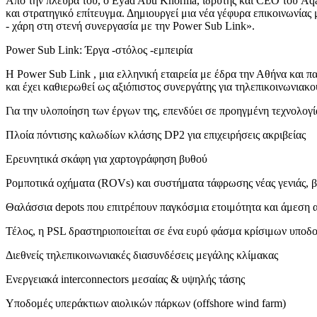
Από την πλευρά του, ο Eyad Abu Khorma, ιδρυτής και CEO του Aqab
και στρατηγικό επίτευγμα. Δημιουργεί μια νέα γέφυρα επικοινωνία
- χάρη στη στενή συνεργασία με την Power Sub Link».
Power Sub Link: Έργα -στόλος -εμπειρία
Η Power Sub Link , μια ελληνική εταιρεία με έδρα την Αθήνα και 
και έχει καθιερωθεί ως αξιόπιστος συνεργάτης για τηλεπικοινωνιακο
Για την υλοποίηση των έργων της, επενδύει σε προηγμένη τεχνολογία
Πλοία πόντισης καλωδίων κλάσης DP2 για επιχειρήσεις ακριβείας
Ερευνητικά σκάφη για χαρτογράφηση βυθού
Ρομποτικά οχήματα (ROVs) και συστήματα τάφρωσης νέας γενιάς, β
Θαλάσσια depots που επιτρέπουν παγκόσμια ετοιμότητα και άμεση 
Τέλος, η PSL δραστηριοποιείται σε ένα ευρύ φάσμα κρίσιμων υποδ
Διεθνείς τηλεπικοινωνιακές διασυνδέσεις μεγάλης κλίμακας
Ενεργειακά interconnectors μεσαίας & υψηλής τάσης
Υποδομές υπεράκτιων αιολικών πάρκων (offshore wind farm)