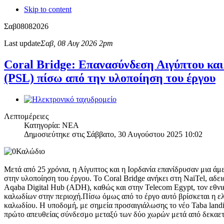
Skip to content
Σαβ
08
08
2026
Last update
Σαβ, 08 Αυγ 2026 2pm
Coral Bridge: Επανασύνδεση Αιγύπτου και 
(PSL) πίσω από την υλοποίηση του έργου
Λεπτομέρειες
Κατηγορία: ΝΕΑ
Δημοσιεύτηκε στις Σάββατο, 30 Αυγούστου 2025 10:02
Μετά από 25 χρόνια, η Αίγυπτος και η Ιορδανία επανίδρυσαν μια 
στην υλοποίηση του έργου. Το Coral Bridge ανήκει στη NaiTel, αδ
Aqaba Digital Hub (ADH), καθώς και στην Telecom Egypt, τον εθνι
καλωδίων στην περιοχή.Πίσω όμως από το έργο αυτό βρίσκεται η ελ
καλωδίου. Η υποδομή, με σημεία προσαιγιάλωσης το νέο Taba landing
πρώτο απευθείας σύνδεσμο μεταξύ των δύο χωρών μετά από δεκαετ