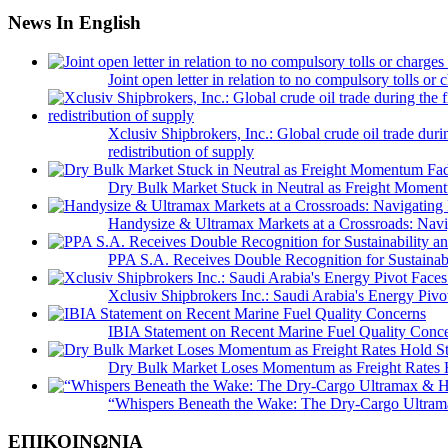
News In English
Joint open letter in relation to no compulsory tolls or
Xclusiv Shipbrokers, Inc.: Global crude oil trade duri
redistribution of supply
Dry Bulk Market Stuck in Neutral as Freight Momen
Handysize & Ultramax Markets at a Crossroads: Navig
PPA S.A. Receives Double Recognition for Sustainabi
Xclusiv Shipbrokers Inc.: Saudi Arabia's Energy Piv
IBIA Statement on Recent Marine Fuel Quality Conc
Dry Bulk Market Loses Momentum as Freight Rates 
“Whispers Beneath the Wake: The Dry‑Cargo Ultram
ΕΠΙΚΟΙΝΩΝΙΑ