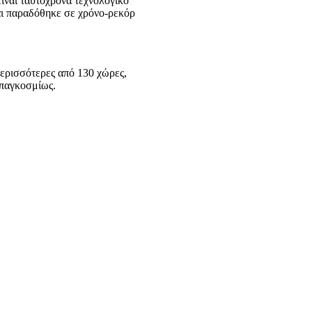
ίναι ταυτόχρονα τεχνολογικό
αι παραδόθηκε σε χρόνο-ρεκόρ
περισσότερες από 130 χώρες,
 παγκοσμίως.