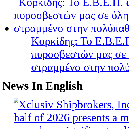
Κορκίδης: Το Ε.Β.Ε.Π
πυροσβεστών μας σε 
στραμμένο στην πολύ
News In English