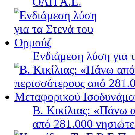
ΟΛΠ Α.Ε.
Ενδιάμεση λύση για 
Β. Κικίλιας: «Πάνω 
από 281.000 νησιώτ