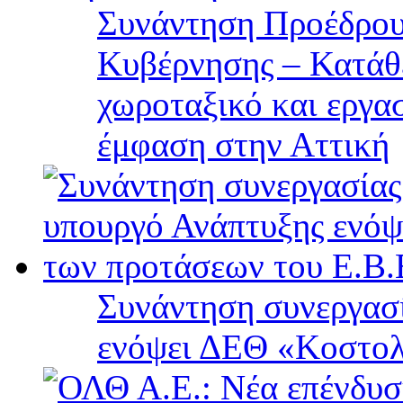
Συνάντηση Προέδρου
Κυβέρνησης – Κατάθε
χωροταξικό και εργα
έμφαση στην Αττική
Συνάντηση συνεργασί
ενόψει ΔΕΘ «Κοστολ