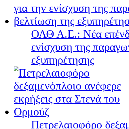
ΟΛΘ Α.Ε.: Νέα επένδ
ενίσχυση της παραγω
εξυπηρέτησης
Πετρελαιοφόρο δεξαμ