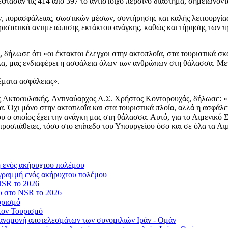
 έφτασαν τις 414 από 397 το αντίστοιχο περσινό διάστημα, σημειώνον
ν, πυρασφάλειας, σωστικών μέσων, συντήρησης και καλής λειτουργίας
ριστατικά αντιμετώπισης εκτάκτου ανάγκης, καθώς και τήρησης των
, δήλωσε ότι «οι έκτακτοι έλεγχοι στην ακτοπλοΐα, στα τουριστικά σ
 όλα, μας ενδιαφέρει η ασφάλεια όλων των ανθρώπων στη θάλασσα. 
έματα ασφάλειας».
ς Ακτοφυλακής, Αντιναύαρχος Λ.Σ. Χρήστος Κοντορουχάς, δήλωσε: «
α. Όχι μόνο στην ακτοπλοΐα και στα τουριστικά πλοία, αλλά η ασφάλ
 ο οποίος έχει την ανάγκη μας στη θάλασσα. Αυτό, για το Λιμενικό Σ
 προσπάθειες, τόσο στο επίπεδο του Υπουργείου όσο και σε όλα τα Λ
γραμμή ενός ακήρυχτου πολέμου
ου στο NSR το 2026
τον Τουρισμό