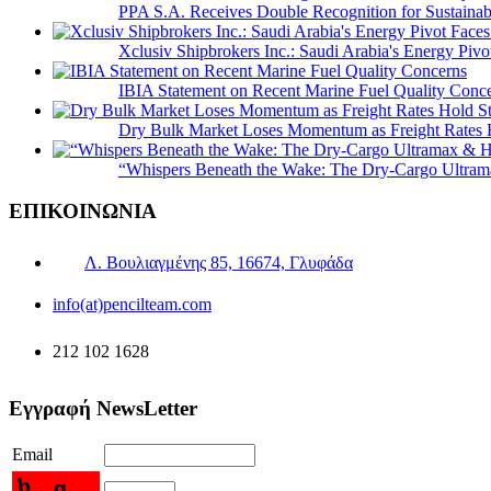
PPA S.A. Receives Double Recognition for Sustainabi
Xclusiv Shipbrokers Inc.: Saudi Arabia's Energy Piv
IBIA Statement on Recent Marine Fuel Quality Conc
Dry Bulk Market Loses Momentum as Freight Rates 
“Whispers Beneath the Wake: The Dry‑Cargo Ultram
ΕΠΙΚΟΙΝΩΝΙΑ
Λ. Βουλιαγμένης 85, 16674, Γλυφάδα
info(at)pencilteam.com
212 102 1628
Εγγραφή NewsLetter
Email