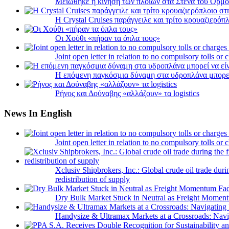
Μειώθηκε η κίνηση των πλοίων στα Στενά του Ορμο
Η Crystal Cruises παράγγειλε και τρίτο κρουαζιερόπλ
Οι Χούθι «πήραν τα όπλα τους»
Joint open letter in relation to no compulsory tolls or
Η επόμενη παγκόσμια δύναμη στα υδροπλάνα μπορε
Ρήνος και Δούναβης «αλλάζουν» τα logistics
News In English
Joint open letter in relation to no compulsory tolls or
Xclusiv Shipbrokers, Inc.: Global crude oil trade duri
redistribution of supply
Dry Bulk Market Stuck in Neutral as Freight Momen
Handysize & Ultramax Markets at a Crossroads: Navig