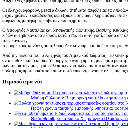
Αυξημένες εμφανίζονται, επίσης, και οι τακτικές επιθεωρήσεις, που
Οι έλεγχοι αφορούν, μεταξύ άλλων, ζητήματα ασφάλειας των πλοίω
μηχανημάτων, εκπαίδευσης και εξοικείωσης των πληρωμάτων σε πε
ασφαλούς μεταφοράς επιβατών και οχημάτων.
Ο Υπουργός Ναυτιλίας και Νησιωτικής Πολιτικής, Βασίλης Κικίλιας
ειδών αυξήθηκαν από πέρυσι, κατά 51%. Κι αυτό γιατί, πρώτα απ’
τους κανόνες,
τηρούμε τους κανόνες ασφάλειας. Δεν κάνουμε καμία έκπτωση σε θ
Από την πλευρά του, ο Αρχηγός του Λιμενικού Σώματος - Ελληνική
αναφέρθηκε και ο κύριος Υπουργός, είναι η πρώτη μας προτεραιότητ
των τουριστών μας, η ασφάλεια των ναυτικών μας και κάθε ανθρώπου
πρώτη μας προτεραιότητα και σε αυτό επικεντρώνουμε όλες μας τις
Περισσότερα νέα
Μαύρη Θάλασσα: Η εμπορική ναυτιλία στην πρώτη 
Πρώτη χρονιά τακτικής εμπορικής υπηρεσίας φορτί
Θεσμοθετήθηκε το Ειδικό Χωροταξικό Πλαίσιο για 